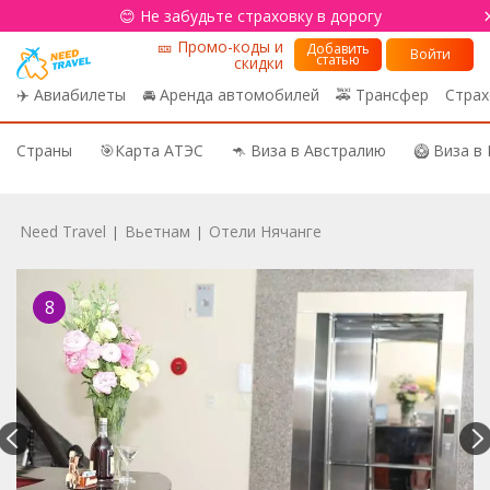
😊 Не забудьте страховку в дорогу
🎫 Промо-коды и
Добавить
Войти
статью
скидки
✈️ Авиабилеты
🚘 Аренда автомобилей
🚕 Трансфер
Страх
Страны
🎯Карта АТЭС
🦘 Виза в Австралию
🥝 Виза в
Need Travel
Вьетнам
Отели Нячанге
|
|
8