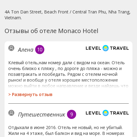
4A Ton Dan Street, Beach Front / Central Tran Phu, Nha Trang,
Vietnam.
Отзывы об отеле Monaco Hotel
Алена
10
Клевый отель,нам номер дали с видом на океан. Отель
очень близко к пляжу , по дороге до пляжа - можно и
позавтракать и пообедать. Рядом с отелем ночной
рынок! и вообще у отеля хорошее местоположение
можно выйти в любое направление и везде найдешь что
то интересное, все рядом. Больше плюсов чем минусов.
>
Развернуть отзыв
Путешественник
9
Отдыхали в июне 2016. Отель не новый, но не убитый.
Жили на 4 этаже, был балкон и вид на море. В номерах