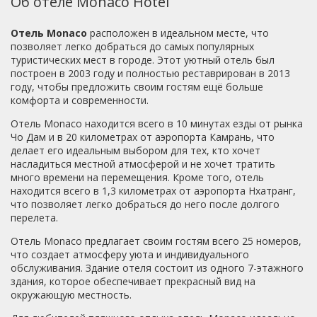
Об отеле Monaco Hotel
возмущаются. Лично мы в номере только
ночевали.Расположение у отеля отличное. все под
Отель Monaco
расположен в идеальном месте, что
рукой. Море рядом, кафешки, магазины и тд
позволяет легко добраться до самых популярных
повсюду.Экскурсии брали недалеко в МирТур. Даллат,
туристических мест в городе. Этот уютный отель был
Острова (обезьяны, орхидеи), на источники. Нам
построен в 2003 году и полностью реставрирован в 2013
понравилось. Даже познакомились там с девочкой с
году, чтобы предложить своим гостям ещё больше
ВинПерла (она там отдыхала и ее персональный гид
комфорта и современности.
продавал ей эти же экскурсии втридорога).Солнце там
кстати жарит не по детски, так что смело берите 50
Отель Monaco находится всего в 10 минутах езды от рынка
защиту. Мы хоть ей мазались, все равно частично
Чо Дам и в 20 километрах от аэропорта Камрань, что
обгорели.Недалеко Грилль Гарден - где можно недорого
делает его идеальным выбором для тех, кто хочет
объесться морепродуктами.Мы отдыхали 10 дней. Для
насладиться местной атмосферой и не хочет тратить
первого раза во Вьетнаме, мне кажется, это оч мало.
много времени на перемещения. Кроме того, отель
Весь отдых мы куда то ходили, ездили, постоянно какие
находится всего в 1,3 километрах от аэропорта Нхатранг,
то экскурсии, от агенств, сами.... хоть я и не фанат
что позволяет легко добраться до него после долгого
аквапарков, но на Винперле оооочень понравилось. Так
перелета.
что в номер приходили и падали в сон.Вьетнам не та
Отель Monaco предлагает своим гостям всего 25 номеров,
страна, где нужно придираться к отелю.Кто хочет
что создает атмосферу уюта и индивидуального
заморочиться - могу еще посоветовать отель, который
обслуживания. Здание отеля состоит из одного 7-этажного
находиться через 1 от нас в глубь переулка. Он
здания, которое обеспечивает прекрасный вид на
построен в 15, там все чистенькое и новенькое. У нас
окружающую местность.
там соседи по пляжу отдыхали, им все оч понравилось.
Не помню как называется, но они прямо вплотную стоят