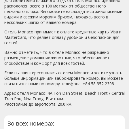
Для любителей пляжного отдыха отель Monaco идеально
друг к другу. расстояние от одного входа до др не
расположен всего в 100 метрах от общественного
больше 50м)
песчаного пляжа. Вы сможете наслаждаться живописными
видами и свежим морским бризом, находясь всего в
нескольких шагах от вашего номера.
Отель Monaco принимает к оплате кредитные карты Visa и
MasterCard, что делает оплату удобной и безопасной для
гостей.
Важно отметить, что в отеле Monaco не разрешено
размещение домашних животных, что обеспечивает
спокойствие и комфорт для всех гостей.
Если вы заинтересовались отелем Monaco и хотите узнать
больше информации или забронировать номер, вы можете
связаться с нами по номеру телефона: +84 58 352 2398.
Адрес отеля Monaco: 4A Ton Dan Street, Beach Front / Central
Tran Phu, Nha Trang, Вьетнам.
Расстояние до аэропорта: 20.0 км.
Во всех номерах