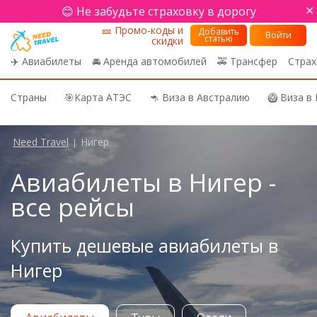
×
😊 Не забудьте страховку в дорогу
🎫 Промо-коды и
Добавить
Войти
статью
скидки
✈️ Авиабилеты
🚘 Аренда автомобилей
🚕 Трансфер
Страх
Страны
🎯Карта АТЭС
🦘 Виза в Австралию
🥝 Виза в
Need Travel
Нигер
|
Авиабилеты в Нигер -
все рейсы
Купить дешевые авиабилеты в
Нигер