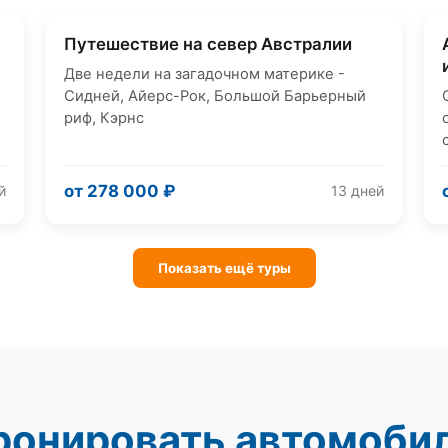
Путешествие на север Австралии
Групповой
Две недели на загадочном материке -
Сидней, Айерс-Рок, Большой Барьерный
риф, Кэрнс
от 278 000 ₽
й
13 дней
Показать ещё туры
онировать автомобил