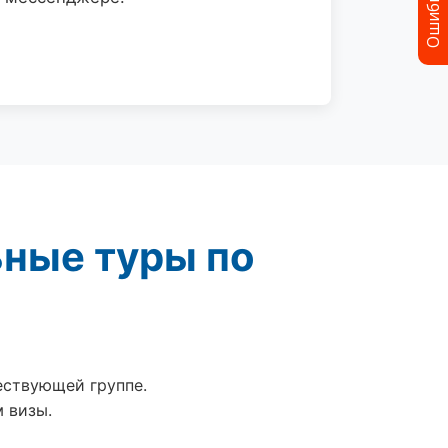
Ошибка?
ьные туры по
ествующей группе.
 визы.