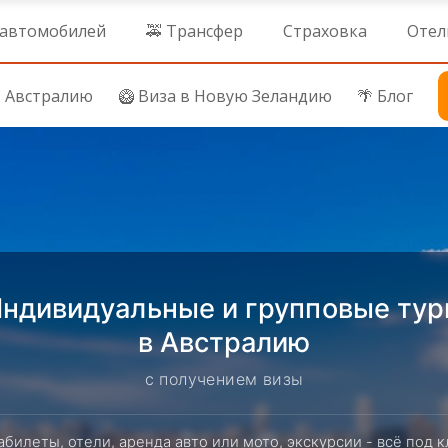
 автомобилей
🚕 Трансфер
Страховка
Отел
в Австралию
🥝 Виза в Новую Зеландию
🌴 Блог
ндивидуальные и групповые ту
в Австралию
с получением визы
абилеты, отели, аренда авто или мото, экскурсии - всё под к