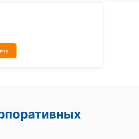
айте
орпоративных