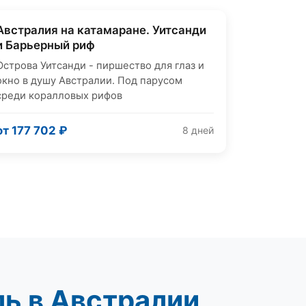
Австралия на катамаране. Уитсанди
Яхтинг
и Барьерный риф
Острова Уитсанди - пиршество для глаз и
окно в душу Австралии. Под парусом
среди коралловых рифов
от 177 702 ₽
8 дней
ь в Австралии