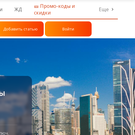
🎫 Промо-коды и
и
ЖД
Еще
скидки
Добавить статью
Войти
ры
люч.