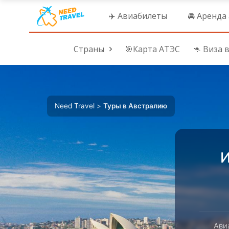
✈️ Авиабилеты
🚘 Аренда
Страны
🎯Карта АТЭС
🦘 Виза 
Need Travel
>
Туры в Австралию
И
Ави