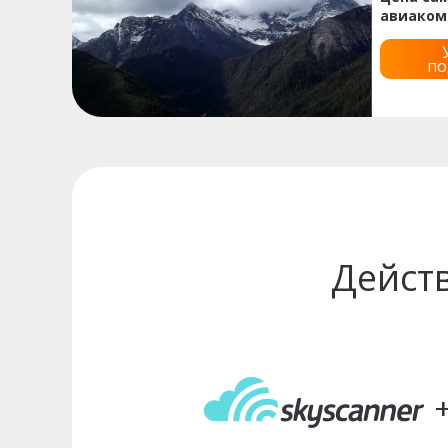
авиаком
по
Дейст