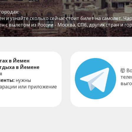
городах:
 и узнайте сколько сейчас стоит билет на самолет. Ча
 с вылетом из России - Москва, СПб, других стран и го
тах в Йемен
отдыха в Йемене
🤯 В
я
теле
енты:
нужны
выго
ларации или приложение