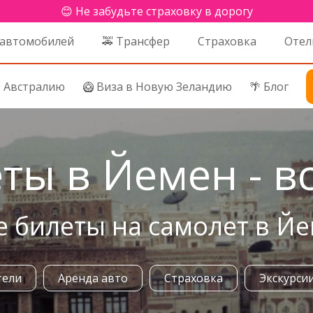
😊 Не забудьте страховку в дорогу
 автомобилей
🚕 Трансфер
Страховка
Отел
в Австралию
🥝 Виза в Новую Зеландию
🌴 Блог
ты в Йемен - в
 билеты на самолет в Й
тели
Аренда авто
Страховка
Экскурси