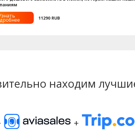
паниям
Узнать
11290
RUB
дробнее
вительно находим лучши
+
+