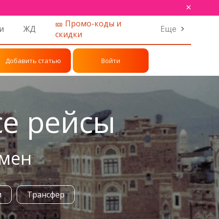
×
🎫 Промо-коды и
и
ЖД
Еще
скидки
Добавить статью
Войти
се рейсы
емен
и
Трансфер