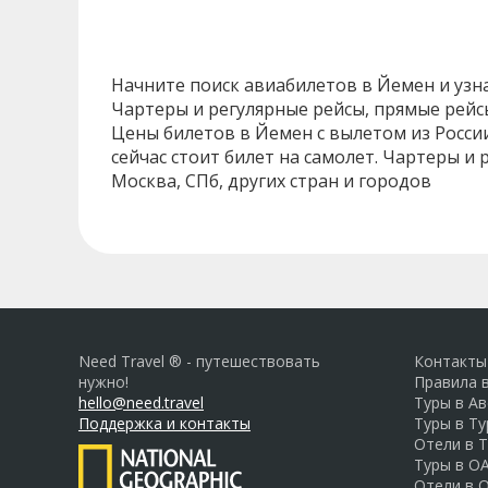
Начните поиск авиабилетов в Йемен и узнай
Чартеры и регулярные рейсы, прямые рейсы
Цены билетов в Йемен с вылетом из России
сейчас стоит билет на самолет. Чартеры и
Москва, СПб, других стран и городов
Need Travel ® - путешествовать
Контакты
нужно!
Правила 
hello@need.travel
Туры в А
Поддержка и контакты
Туры в Т
Отели в 
Туры в О
Отели в 