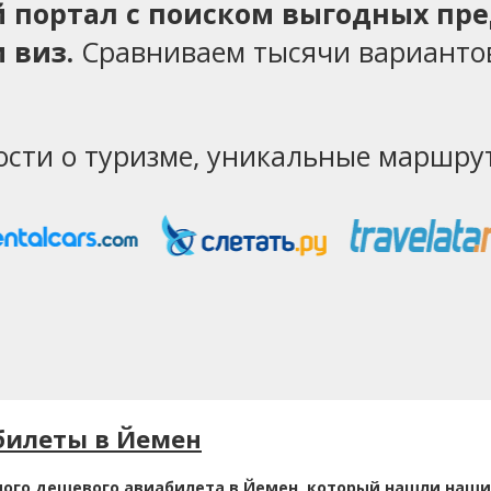
ий портал с поиском выгодных пр
 виз.
Сравниваем тысячи варианто
ости о туризме, уникальные маршрут
билеты в Йемен
мого дешевого авиабилета в Йемен, который нашли наши 