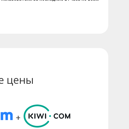
е цены
+