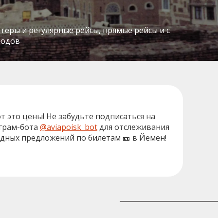
ртеры и регулярные рейсы, прямые рейсы и с
родов
от это цены! Не забудьте подписаться на
грам-бота
@aviapoisk_bot
для отслеживания
дных предложений по билетам 🎫 в Йемен!