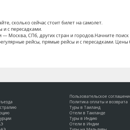
те, сколько сейчас стоит билет на самолет.
 и с пересадками.
 — Москва, СПб, других стран и городов.Начните поиск
 регулярные рейсы, прямые рейсы и с пересадками. Цены
Пользовательское соглашени
въезда
Политика оплаты и возврата
встралию
Туры в Таиланд
урцию
Отели в Таиланде
Турции
Туры в Индию
АЭ
Отели в Индии
ОАЭ
Туры на Мальдивы