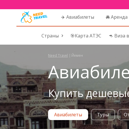
✈️ Авиабилеты
🚘 Аренда
Страны
🎯Карта АТЭС
🦘 Виза 
Need Travel
|
Йемен
Авиабиле
Купить дешевые
Авиабилеты
Туры
О