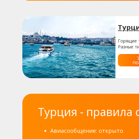
Турци
Горящие т
Разные ти
по
Турция - правила 
Авиасообщение: открыто