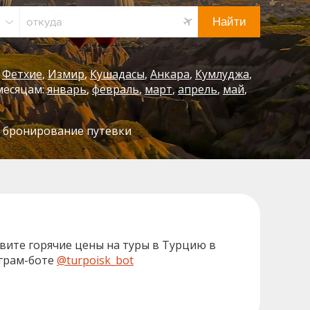
Найти
Фетхие
Измир
Кушадасы
Анкара
Кумлуджа
месяцам:
январь
,
февраль
,
март
,
апрель
,
май
,
ее бронирование путевки
вите горячие цены на туры в Турцию в
грам-боте
@turpoisk_bot