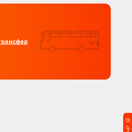
трансфер
🧐