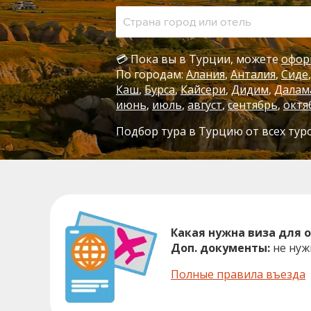
💳 Пока вы в Турции, можете
офор
По городам:
Алания
Анталия
Сиде
Каш
Бурса
Кайсери
Дидим
Далам
июнь
,
июль
,
август
,
сентябрь
,
октя
Подбор тура в Турцию от всех тур
Какая нужна виза для 
Доп. документы:
не ну
Полные правила въезда