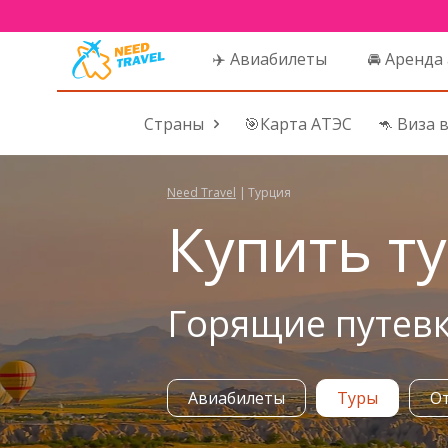
✈️ Авиабилеты
🚘 Аренда
Страны
🎯Карта АТЭС
🦘 Виза 
Need Travel
|
Турция
Купить т
Горящие путевк
Авиабилеты
Туры
О