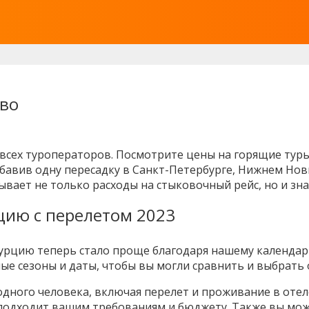
ево
 всех туроператоров. Посмотрите цены на горящие туры
бавив одну пересадку в Санкт-Петербурге, Нижнем Новг
ывает не только расходы на стыковочный рейс, но и зн
цию с перелетом 2023
урцию теперь стало проще благодаря нашему календарю
ые сезоны и даты, чтобы вы могли сравнить и выбрать
одного человека, включая перелет и проживание в оте
 подходит вашим требованиям и бюджету. Также вы мо