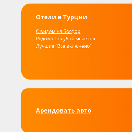
Отели в Турции
С видом на Босфор
Рядом с Голубой мечетью
Лучшие “Все включено”
Арендовать авто