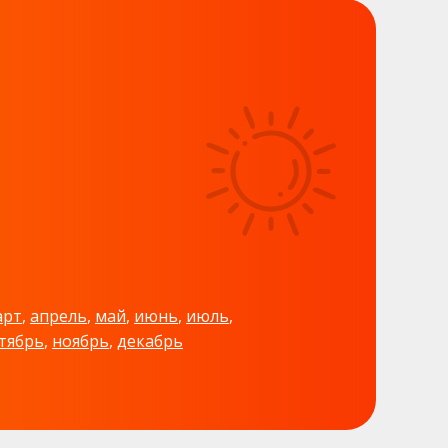
арт
,
апрель
,
май
,
июнь
,
июль
,
тябрь
,
ноябрь
,
декабрь