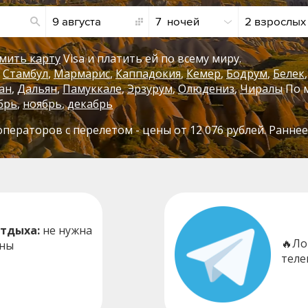
9 августа
7  ночей
2 взрослых
мить карту
Visa и платить ей по всему миру.
Стамбул
Мармарис
Каппадокия
Кемер
Бодрум
Белек
ан
Дальян
Памуккале
Эрзурум
Олюдениз
Чиралы
По 
брь
,
ноябрь
,
декабрь
операторов с перелетом - цены от 12 076 рублей. Ранн
отдыха:
не нужна
🔥Ло
жны
теле