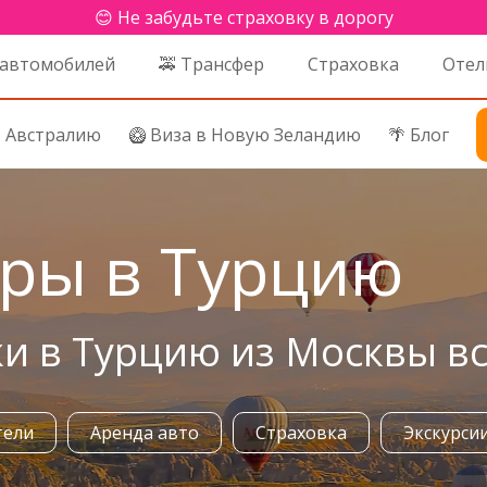
😊 Не забудьте страховку в дорогу
 автомобилей
🚕 Трансфер
Страховка
Отел
в Австралию
🥝 Виза в Новую Зеландию
🌴 Блог
уры в Турцию
и в Турцию из Москвы в
тели
Аренда авто
Страховка
Экскурси