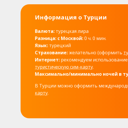
Информация о Турции
Валюта:
турецкая лира
Разница: с Москвой:
0 ч. 0 мин.
Язык:
турецкий
Страхование:
желательно (оформить
т
Интернет:
рекомендуем использовани
туристическую сим-карту
.
Максимально/минимально ночей в ту
В Турции можно оформить междунаро
карту
.