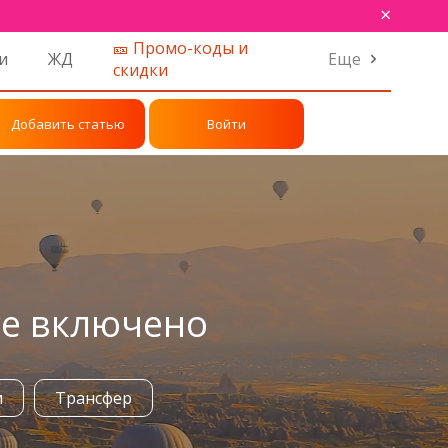
×
🎫 Промо-коды и
и
ЖД
Еще
скидки
Добавить статью
Войти
се включено
и
Трансфер