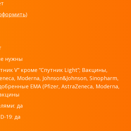
ет
оформить
)
т
не нужны
ник V” кроме “Спутник Light”; Вакцины,
eneca, Moderna, Johnson&Johnson, Sinopharm,
одобренные EMA (Pfizer, AstraZeneca, Moderna,
вакцины
лями: да
-19: да