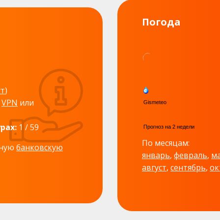
Погода
ут
)
е
VPN
или
рах:
1 / 59
По месяцам:
дную
банковскую
январь
,
февраль
,
м
август
,
сентябрь
,
ок