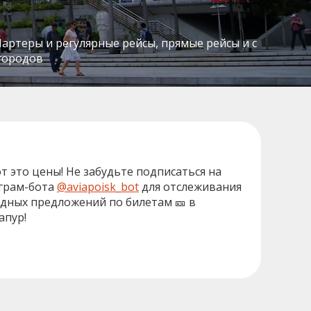
Чартеры и регулярные рейсы, прямые рейсы и с
 городов
от это цены! Не забудьте подписаться на
грам-бота
@aviapoisk_bot
для отслеживания
дных предложений по билетам 🎫 в
апур!