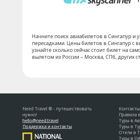
Начните поиск авиабилетов в Сингапур и уз
пересадками. Цены билетов в Сингапур с в
узнайте сколько сейчас стоит билет на сам
вылетом из России – Москва, СПб, других с
Need Travel ® - путешествовать
Контакты
нужно!
Правила 
hello@need.travel
Туры в А
Поддержка и контакты
Туры в Т
Отели в 
Туры в О