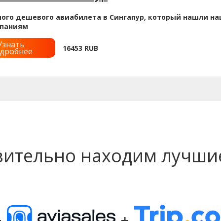
ого дешевого авиабилета в Сингапур, который нашли наш
паниям
Узнать
16453
RUB
дробнее
вительно находим лучши
+
+