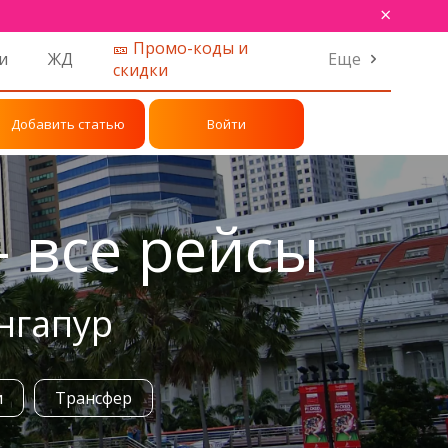
×
🎫 Промо-коды и
и
ЖД
Еще
скидки
Добавить статью
Войти
- все рейсы
нгапур
и
Трансфер