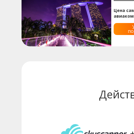
Цена сам
авиаком
по
Дейст