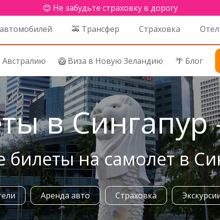
😊 Не забудьте страховку в дорогу
 автомобилей
🚕 Трансфер
Страховка
Отел
в Австралию
🥝 Виза в Новую Зеландию
🌴 Блог
ты в Сингапур 
 билеты на самолет в Си
тели
Аренда авто
Страховка
Экскурси