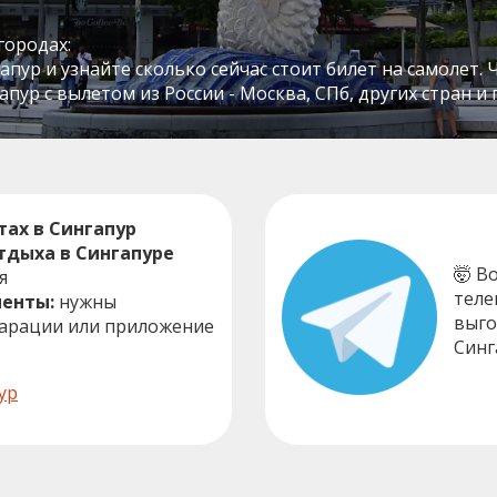
городах:
пур и узнайте сколько сейчас стоит билет на самолет. 
пур с вылетом из России - Москва, СПб, других стран и
ах в Сингапур
тдыха в Сингапуре
🤯 В
я
теле
енты:
нужны
выго
ларации или приложение
Синг
ур