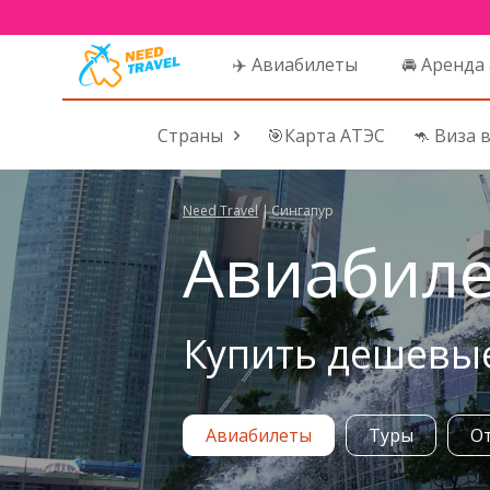
✈️ Авиабилеты
🚘 Аренда
Страны
🎯Карта АТЭС
🦘 Виза 
Need Travel
|
Сингапур
Авиабиле
Купить дешевые
Авиабилеты
Туры
О