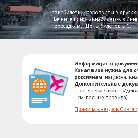
Авиабилеты и аэропорты в других 
Начните поиск авиабилетов в Синга
пересадками. Цены билетов в Синга
Информация о документ
Какая виза нужна для о
россиянам:
национальна
Дополнительные докум
(заполнение анкеты/дек
- см. полные правила)
Правила въезда в Сингап