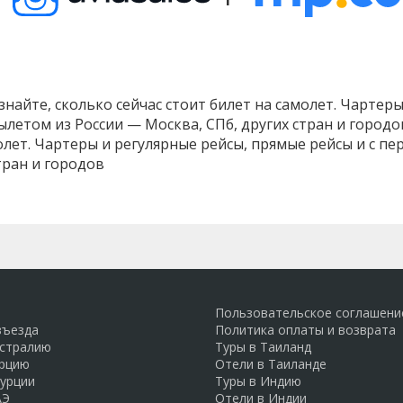
найте, сколько сейчас стоит билет на самолет. Чартеры
ылетом из России — Москва, СПб, других стран и город
олет. Чартеры и регулярные рейсы, прямые рейсы и с пе
тран и городов
Пользовательское соглашени
въезда
Политика оплаты и возврата
встралию
Туры в Таиланд
урцию
Отели в Таиланде
Турции
Туры в Индию
АЭ
Отели в Индии