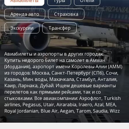
Авиабилеты
Туры
Отели
Аренда авто
Страховка
Экскурсии
Трансфер
Авиабилеты и аэропорты в других городах:
Купить недорого билет на самолет в Амман
(Иордания), аэропорт имени Королевы Алии (AMM)
из городов: Москва, Санкт-Петербург (СПб), Сочи,
Казань, Мин. воды, Махачкала, Стамбул, Анталия,
Каир, Ларнака, Дубай. Ищем дешевые варианты
перелетов как прямыми рейсами, так и со
стыковками. Все авиакомпании: Аэрофлот, Turkish
airlines, Pegasus, Utair, Airarabia, Iraero, Azal, MEA,
Royal Jordanian, Blue Air, Aegan, Tarom, Saudia, Wizz