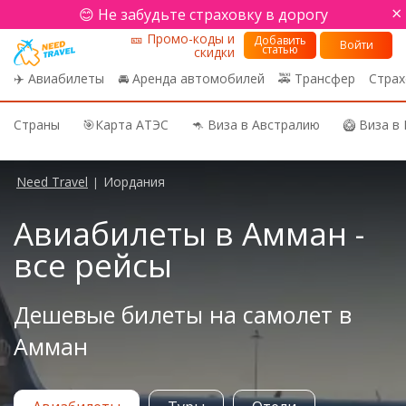
×
😊 Не забудьте страховку в дорогу
🎫 Промо-коды и
Добавить
Войти
статью
скидки
✈️ Авиабилеты
🚘 Аренда автомобилей
🚕 Трансфер
Страх
Страны
🎯Карта АТЭС
🦘 Виза в Австралию
🥝 Виза в
Need Travel
Иордания
|
Авиабилеты в Амман -
все рейсы
Дешевые билеты на самолет в
Амман