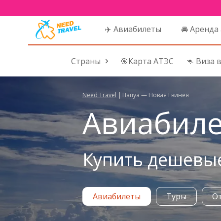
✈️ Авиабилеты
🚘 Аренда
Страны
🎯Карта АТЭС
🦘 Виза 
Need Travel
|
Папуа — Новая Гвинея
Авиабиле
Купить дешевы
Авиабилеты
Туры
О