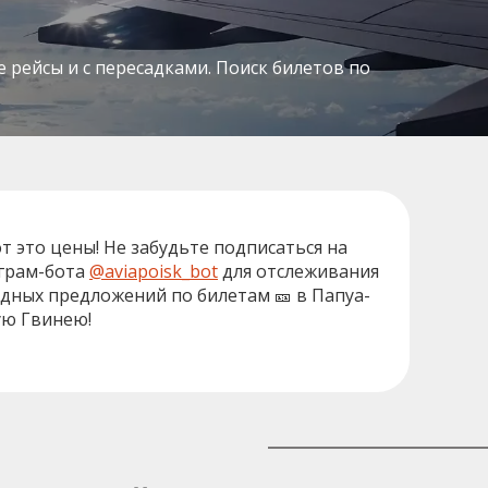
рейсы и с пересадками. Поиск билетов по
от это цены! Не забудьте подписаться на
грам-бота
@aviapoisk_bot
для отслеживания
дных предложений по билетам 🎫 в Папуа-
ю Гвинею!