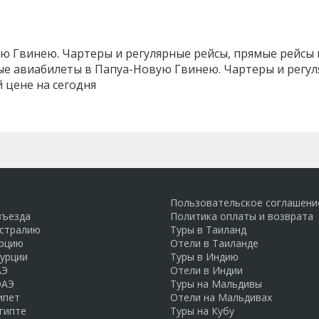
 Гвинею. Чартеры и регулярные рейсы, прямые рейсы и
ые авиабилеты в Папуа-Новую Гвинею. Чартеры и регул
 цене на сегодня
Пользовательское соглашени
въезда
Политика оплаты и возврата
встралию
Туры в Таиланд
урцию
Отели в Таиланде
Турции
Туры в Индию
АЭ
Отели в Индии
ОАЭ
Туры на Мальдивы
ипет
Отели на Мальдивах
гипте
Туры на Кубу