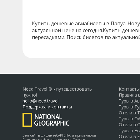
Купить дешевые авиабилеты в Папуа-Новую
актуальной цене на сегодня.Купить дешев
пересадками. Поиск билетов по актуальной
Need Travel ® - путешествовать
Контакты
нужно!
Правила 
hello@need.travel
Туры в А
Поддержка и контакты
Туры в Т
Отели в 
Туры в О
Отели в 
Туры в Ег
Этот сайт защищен reCAPTCHA, и применяются
Отели в Е
Политика конфиденциальности Google
и