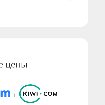
е цены
+