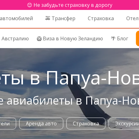
😊 Не забудьте страховку в дорогу
 автомобилей
🚕 Трансфер
Страховка
Отел
в Австралию
🥝 Виза в Новую Зеландию
🌴 Блог
ты в Папуа-Но
е авиабилеты в Папуа-Н
тели
Аренда авто
Страховка
Экскурси