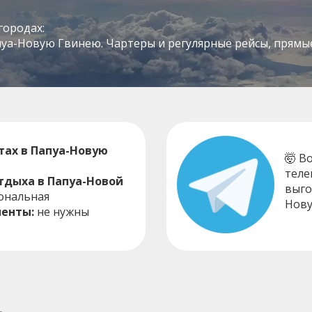
городах:
а-Новую Гвинею. Чартеры и регулярные рейсы, прямые 
ах в Папуа-Новую
🤯 В
теле
тдыха в Папуа-Новой
выго
ональная
Нову
енты:
не нужны