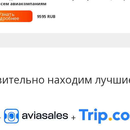
 всем авиакомпаниям
Узнать
9595
RUB
дробнее
вительно находим лучши
+
+