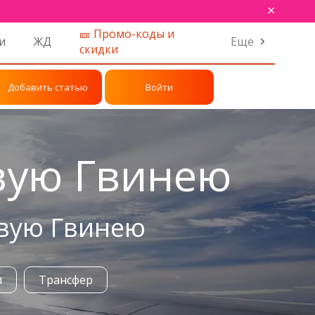
×
🎫 Промо-коды и
и
ЖД
Еще
скидки
Добавить статью
Войти
вую Гвинею
овую Гвинею
и
Трансфер