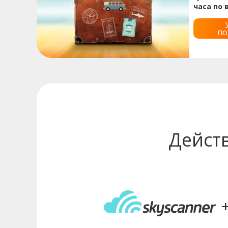
часа по
по
Дейст