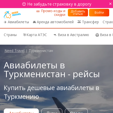
×
😊 Не забудьте страховку в дорогу
🎫 Промо-коды и
Добавить
Войти
статью
скидки
✈️ Авиабилеты
🚘 Аренда автомобилей
🚕 Трансфер
Страх
Страны
🎯Карта АТЭС
🦘 Виза в Австралию
🥝 Виза в
Need Travel
Туркменистан
|
Авиабилеты в
Туркменистан - рейсы
Купить дешевые авиабилеты в
Туркмению