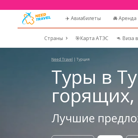
✈️ Авиабилеты
🚘 Аренда
Страны
🎯Карта АТЭС
🦘 Виза 
Need Travel
|
Турция
Туры в Т
горящих,
Лучшие предлож