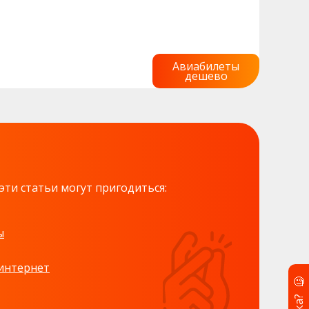
Авиабилеты
дешево
эти статьи могут пригодиться:
ы
 интернет
🧐