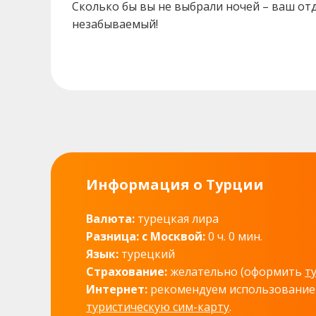
Сколько бы вы не выбрали ночей – ваш от
незабываемый!
Информация о Турции
Валюта:
турецкая лира
Разница: с Москвой:
0 ч. 0 мин.
Язык:
турецкий
Страхование:
желательно (оформить
т
Интернет:
рекомендуем использовани
туристическую сим-карту
.