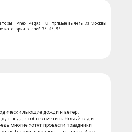
торы – Anex, Pegas, TUI, прямые вылеты из Москвы,
е категории отелей 3*, 4*, 5*
иодически льющие дожди и ветер,
едут сюда, чтобы отметить Новый год и
 Ведь многие хотят провести праздники
тура в Турцию в январе
—
это цена. Зато