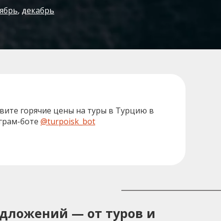
ябрь
,
декабрь
вите горячие цены на туры в Турцию в
грам-боте
@turpoisk_bot
едложений — от туров и