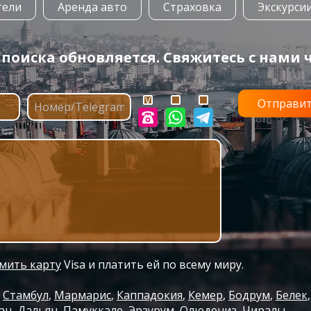
тели
Аренда авто
Страховка
Экскурси
оиска обновляется. Свяжитесь с нами ч
мить карту
Visa и платить ей по всему миру.
Стамбул
Мармарис
Каппадокия
Кемер
Бодрум
Белек
ан
Дальян
Памуккале
Эрзурум
Олюдениз
Чиралы