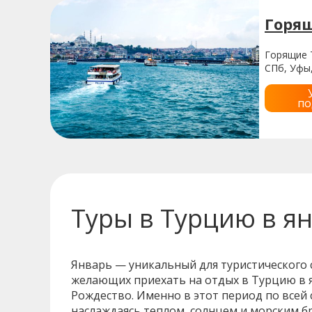
Горящ
Горящие Т
СПб, Уфы,
по
Туры в Турцию в я
Январь
—
уникальный для туристического 
желающих приехать на отдых в Турцию в я
Рождество. Именно в этот период по всей 
наслаждаясь теплом, солнцем и морским б