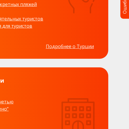
Ошибка?
екретных пляжей
ятельных туристов
я для туристов
Подробнее о Турции
ии
ечетью
ено”