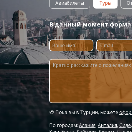
Авиабилеты
Туры
О
В данный момент форма п
💳 Пока вы в Турции, можете
офор
По городам:
Алания
Анталия
Сиде
Каш
Бурса
Кайсери
Дидим
Далам