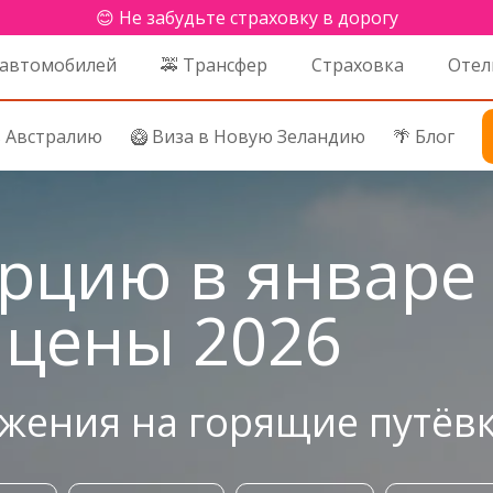
😊 Не забудьте страховку в дорогу
 автомобилей
🚕 Трансфер
Страховка
Отел
в Австралию
🥝 Виза в Новую Зеландию
🌴 Блог
урцию в январе
 цены 2026
ения на горящие путёвк