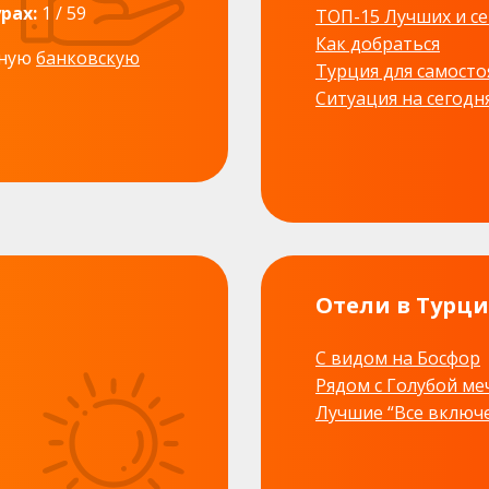
рах:
1 / 59
ТОП-15 Лучших и с
Как добраться
дную
банковскую
Турция для самосто
Ситуация на сегодн
Отели в Турц
С видом на Босфор
Рядом с Голубой м
Лучшие “Все включ