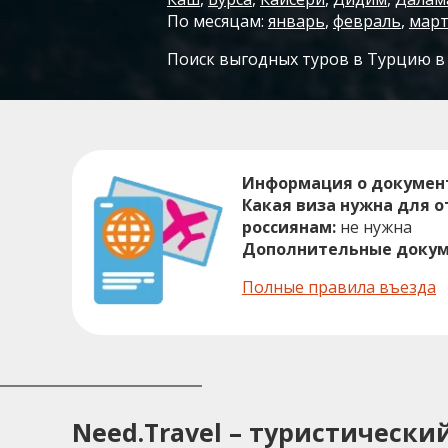
По месяцам:
январь
,
февраль
,
мар
Поиск выгодных туров в Турцию в
Информация о докумен
Какая виза нужна для о
россиянам:
не нужна
Дополнительные докум
Полные правила въезда
Need.Travel – туристическ