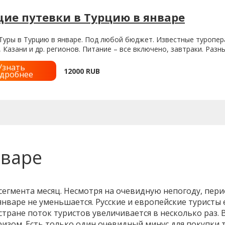
ие путевки в Турцию в январе
уры в Турцию в январе. Под любой бюджет. Известные туропера
 Казани и др. регионов. Питание – все включено, завтраки. Разны
Узнать
12000
RUB
дробнее
нваре
сегмента месяц. Несмотря на очевидную непогоду, пер
нваре не уменьшается. Русские и европейские туристы 
стране поток туристов увеличивается в несколько раз.
ризом. Есть только один очевидный минус для покупки 