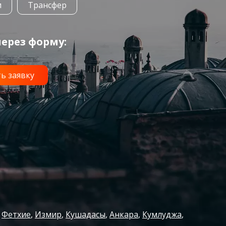
и
Трансфер
ерез форму:
Фетхие
Измир
Кушадасы
Анкара
Кумлуджа