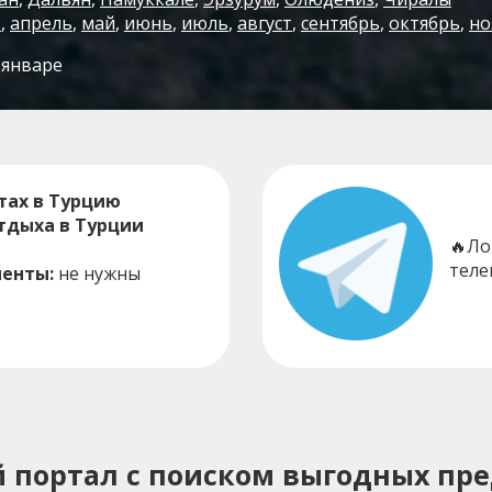
т
,
апрель
,
май
,
июнь
,
июль
,
август
,
сентябрь
,
октябрь
,
но
 январе
тах в Турцию
тдыха в Турции
🔥Ло
теле
енты:
не нужны
ий портал с поиском выгодных пр