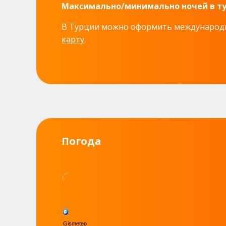
Максимально/минимально ночей в ту
В Турции можно оформить междунаро
карту
.
Погода