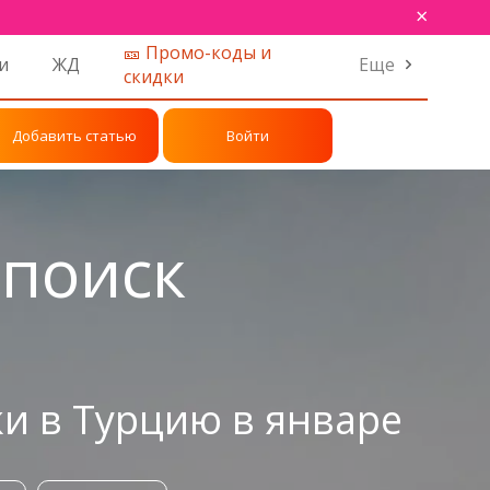
×
🎫 Промо-коды и
и
ЖД
Еще
скидки
Добавить статью
Войти
 поиск
и в Турцию в январе