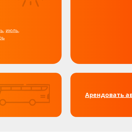
ь
,
июль
,
рь
Арендовать а