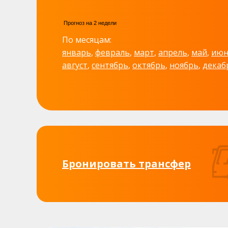
По месяцам:
январь
,
февраль
,
март
,
апрель
,
май
,
июн
август
,
сентябрь
,
октябрь
,
ноябрь
,
декаб
Бронировать трансфер