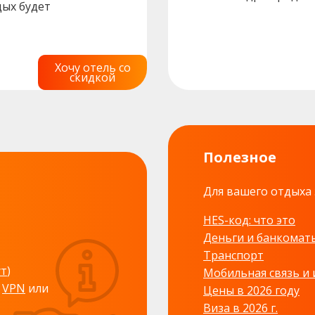
дых будет
Хочу отель со
скидкой
Полезное
Для вашего отдыха 
HES-код: что это
Деньги и банкомат
Транспорт
ут
)
Мобильная связь и
е
VPN
или
Цены в 2026 году
Виза в 2026 г.