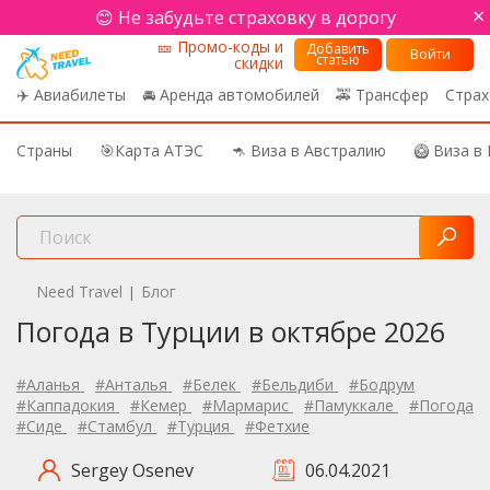
×
😊 Не забудьте страховку в дорогу
🎫 Промо-коды и
Добавить
Войти
статью
скидки
✈️ Авиабилеты
🚘 Аренда автомобилей
🚕 Трансфер
Страх
Страны
🎯Карта АТЭС
🦘 Виза в Австралию
🥝 Виза в
Need Travel
Блог
|
Погода в Турции в октябре 2026
#Аланья
#Анталья
#Белек
#Бельдиби
#Бодрум
#Каппадокия
#Кемер
#Мармарис
#Памуккале
#Погода
#Сиде
#Стамбул
#Турция
#Фетхие
Sergey Osenev
06.04.2021