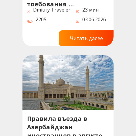
требования,
Dmitriy Traveler
23 мин
документы, сроки и
2205
03.06.2026
советы
Читать далее
Правила въезда в
Азербайджан
иностранцев в августе