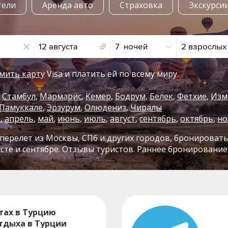
тели
Аренда авто
Страховка
Экскурси
12 августа
7  ночей
2 взрослых
мить карту
Visa и платить ей по всему миру.
Стамбул
Мармарис
Кемер
Бодрум
Белек
Фетхие
Изм
Памуккале
Эрзурум
Олюдениз
Чиралы
т
,
апрель
,
май
,
июнь
,
июль
,
август
,
сентябрь
,
октябрь
,
но
перелет из Москвы, СПб и других городов, бронировать
сте и сентябре. Отзывы туристов. Раннее бронирование
тах в Турцию
тдыха в Турции