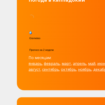
По месяцам:
январь
,
февраль
,
март
,
апрель
,
май
,
июн
август
,
сентябрь
,
октябрь
,
ноябрь
,
декаб