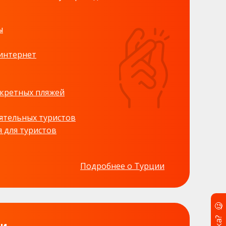
ы
 интернет
екретных пляжей
ятельных туристов
я для туристов
Подробнее о Турции
🧐
ии