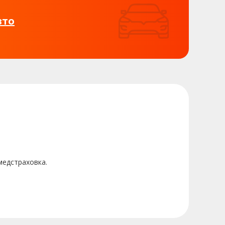
вто
медстраховка.