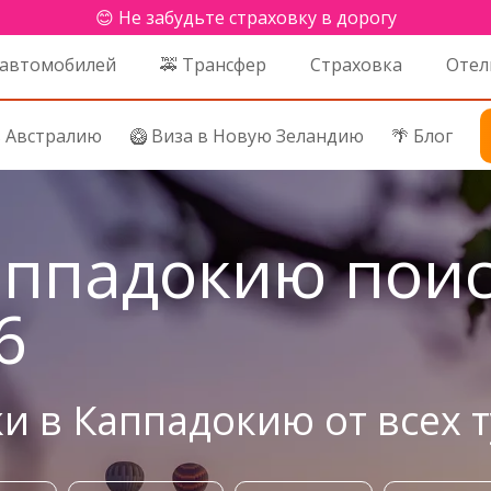
😊 Не забудьте страховку в дорогу
 автомобилей
🚕 Трансфер
Страховка
Отел
в Австралию
🥝 Виза в Новую Зеландию
🌴 Блог
аппадокию поис
6
и в Каппадокию от всех 