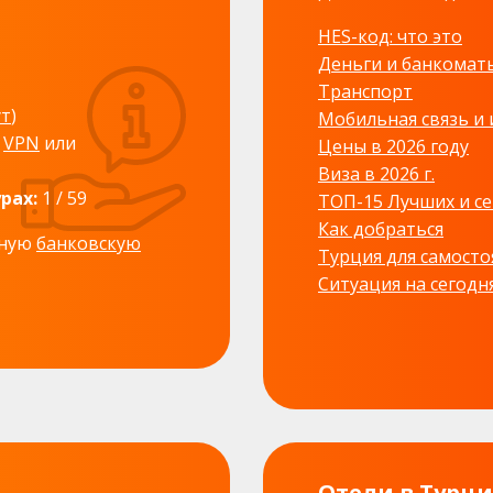
HES-код: что это
Деньги и банкомат
Транспорт
ут
)
Мобильная связь и
е
VPN
или
Цены в 2026 году
Виза в 2026 г.
рах:
1 / 59
ТОП-15 Лучших и с
Как добраться
дную
банковскую
Турция для самосто
Ситуация на сегодн
Отели в Турц