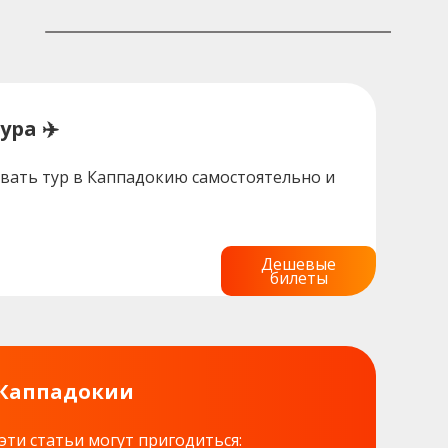
ура ✈️
вать тур в Каппадокию самостоятельно и
Дешевые
билеты
 Каппадокии
эти статьи могут пригодиться: