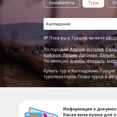
Авиабилеты
Туры
О
💳 Пока вы в Турции, можете
офор
По городам:
Алания
Анталия
Сиде
Кайсери
Дидим
Даламан
Дальян
По месяцам:
январь
,
февраль
,
мар
Купить тур в Каппадокию, Турция: 
туроператоров. Поиск туров в авгу
Информация о докумен
Какая виза нужна для о