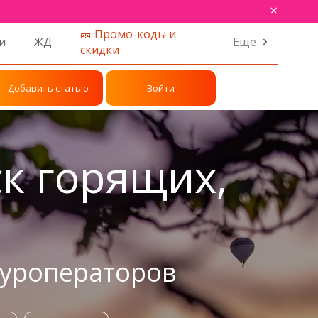
×
🎫 Промо-коды и
и
ЖД
Еще
скидки
Добавить статью
Войти
к горящих,
туроператоров