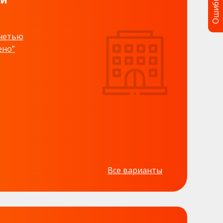
Ошибка?
ечетью
ено”
Все варианты