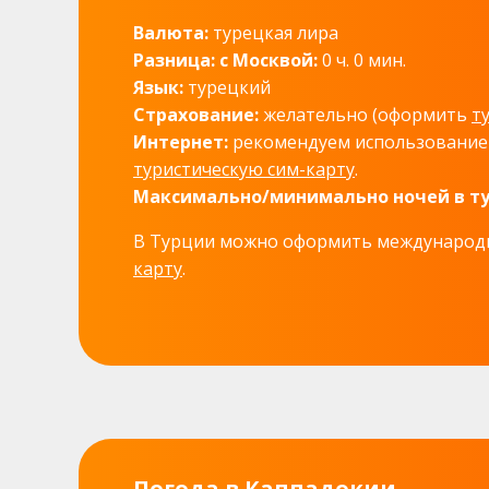
Валюта:
турецкая лира
Разница: с Москвой:
0 ч. 0 мин.
Язык:
турецкий
Страхование:
желательно (оформить
т
Интернет:
рекомендуем использовани
туристическую сим-карту
.
Максимально/минимально ночей в ту
В Турции можно оформить междунаро
карту
.
Погода в Каппадокии