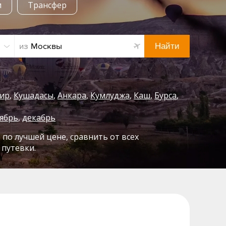
и
Трансфер
Найти
из
ир
Кушадасы
Анкара
Кумлуджа
Каш
Бурса
ябрь
,
декабрь
 по лучшей цене, сравнить от всех
 путевки.