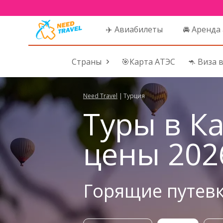
✈️ Авиабилеты
🚘 Аренда
Страны
🎯Карта АТЭС
🦘 Виза 
Need Travel
|
Турция
Туры в К
цены 202
Горящие путевк