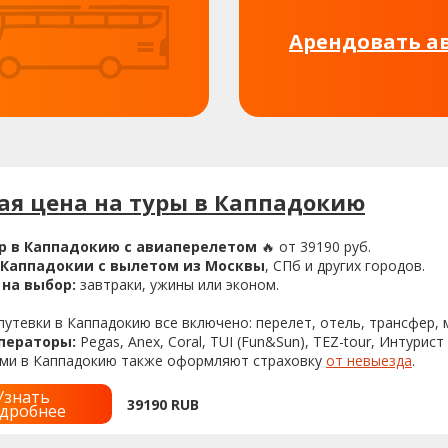
Арендовать а
я цена на туры в Каппадокию
ур в Каппадокию с авиаперелетом
🔥 от 39190 руб.
 Каппадокии с вылетом из Москвы
, СПб и других городов.
на выбор:
завтраки, ужины или эконом.
утевки в Каппадокию все включено: перелет, отель, трансфер, 
ператоры:
Pegas, Anex, Coral, TUI (Fun&Sun), TEZ-tour, Интурист
ами в Каппадокию также оформляют страховку
от невыезда
.
Узнать
39190
RUB
дробнее