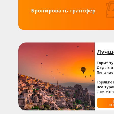
Бронировать трансфер
Лучша
Горит т
Отдых в
Питание 
Горящие п
Все туро
С путевк
по