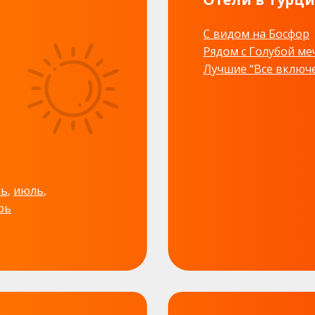
С видом на Босфор
Рядом с Голубой м
Лучшие “Все включ
ь
,
июль
,
рь