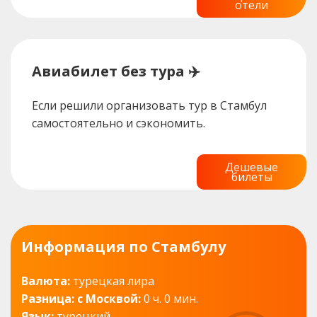
отели
Авиабилет без тура ✈️
Если решили организовать тур в Стамбул
самостоятельно и сэкономить.
Дешевые
билеты
Информация по Стамбулу
Валюта:
турецкая лира
Разница: с Москвой:
0 ч. 0 мин.
Язык:
турецкий