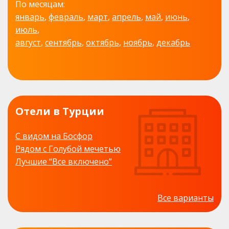
По месяцам:
январь
,
февраль
,
март
,
апрель
,
май
,
июнь
,
июль
,
август
,
сентябрь
,
октябрь
,
ноябрь
,
декабрь
Отели в Турции
С видом на Босфор
Рядом с Голубой мечетью
Лучшие “Все включено”
Все варианты