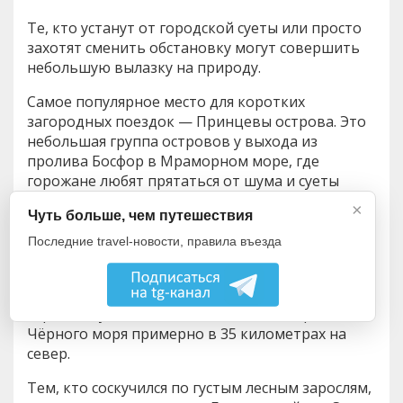
Те, кто устанут от городской суеты или просто
захотят сменить обстановку могут совершить
небольшую вылазку на природу.
Самое популярное место для коротких
загородных поездок — Принцевы острова. Это
небольшая группа островов у выхода из
пролива Босфор в Мраморном море, где
горожане любят прятаться от шума и суеты
мегаполиса. Здесь очень красиво, есть пляжи и
×
Чуть больше, чем путешествия
парки. Это самый удачный вариант для
пляжного отдыха в Стамбуле.
Последние travel-новости, правила въезда
Ещё одно интересное место, где можно
искупаться на пляже недалеко от Стамбула —
городок Кумкёй. Он находится на побережье
Чёрного моря примерно в 35 километрах на
север.
Тем, кто соскучился по густым лесным зарослям,