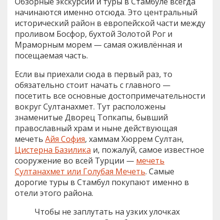
Обзорные экскурсии и туры в Стамбуле всегда
начинаются именно отсюда. Это центральный
исторический район в европейской части между
проливом Босфор, бухтой Золотой Рог и
Мраморным морем — самая оживлённая и
посещаемая часть.
Если вы приехали сюда в первый раз, то
обязательно стоит начать с главного —
посетить все основные достопримечательности
вокруг Султанахмет. Тут расположены
знаменитые Дворец Топкапы, бывший
православный храм и ныне действующая
мечеть
Айя София
, хаммам Хюррем Султан,
Цистерна Базилика
и, пожалуй, самое известное
сооружение во всей Турции —
мечеть
Султанахмет или Голубая Мечеть
. Самые
дорогие туры в Стамбул покупают именно в
отели этого района.
Чтобы не заплутать на узких улочках