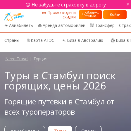
×
😊 Не забудьте страховку в дорогу
🎫 Промо-коды и
Добавить
Войти
статью
скидки
✈️ Авиабилеты
🚘 Аренда автомобилей
🚕 Трансфер
Страх
Страны
🎯Карта АТЭС
🦘 Виза в Австралию
🥝 Виза в
Need Travel
Турция
|
Туры в Стамбул поиск
горящих, цены 2026
Горящие путевки в Стамбул от
всех туроператоров