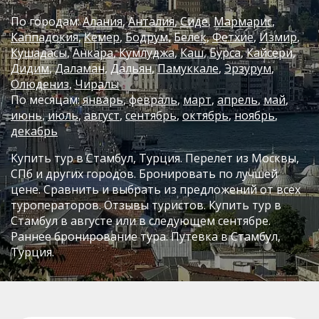
По городам:
Алания
Анталия
Сиде
Мармарис
Каппадокия
Кемер
Бодрум
Белек
Фетхие
Измир
Кушадасы
Анкара
Кумлуджа
Каш
Бурса
Кайсери
Дидим
Даламан
Дальян
Памуккале
Эрзурум
Олюдениз
Чиралы
По месяцам:
январь
,
февраль
,
март
,
апрель
,
май
,
июнь
,
июль
,
август
,
сентябрь
,
октябрь
,
ноябрь
,
декабрь
Купить тур в Стамбул, Турция. Перелет из Москвы,
СПб и других городов. Бронировать по лучшей
цене. Сравнить и выбрать из предложений от всех
туроператоров. Отзывы туристов. Купить тур в
Стамбул в августе или в следующем сентябре.
Раннее бронирование тура. Путевка в Стамбул,
Турция.