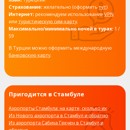
Страхование:
желательно (оформить
тут
)
Интернет:
рекомендуем использование
VPN
или
туристическую сим-карту
.
Максимально/минимально ночей в турах:
1 /
59
В Турции можно оформить международную
банковскую карту
.
Пригодится в Стамбуле
Аэропорты Стамбула: на карте, сколько их
Из Нового аэропорта в Стамбул и обратно
Из аэропорта Сабиха Гекчен в Стамбул и
обратно