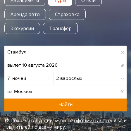
Авиабилеты
Туры
Отели
Аренда авто
Страховка
Экскурсии
Трансфер
вылет 10 августа 2026
7  ночей
2 взрослых
из
Найти
💳 Пока вы в Турции, можете
оформить карту
Visa и
платить ей по всему миру.