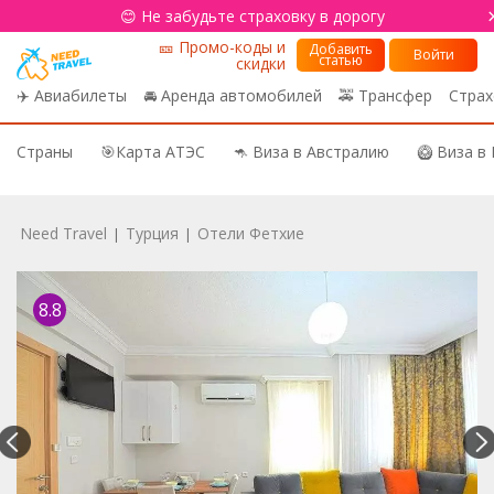
😊 Не забудьте страховку в дорогу
🎫 Промо-коды и
Добавить
Войти
статью
скидки
✈️ Авиабилеты
🚘 Аренда автомобилей
🚕 Трансфер
Страх
Страны
🎯Карта АТЭС
🦘 Виза в Австралию
🥝 Виза в
Need Travel
Турция
Отели Фетхие
|
|
8.8