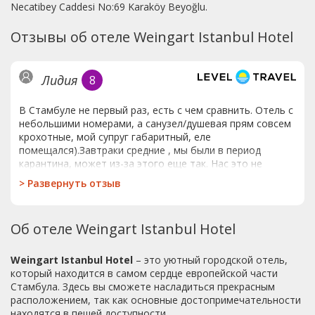
Necatibey Caddesi No:69 Karaköy Beyoğlu.
Отзывы об отеле Weingart Istanbul Hotel
Лидия
8
В Стамбуле не первый раз, есть с чем сравнить. Отель с
небольшими номерами, а санузел/душевая прям совсем
крохотные, мой супруг габаритный, еле
помещался).Завтраки средние , мы были в период
карантина, может из-за этого еще так. Нас это не
напрягало. Так как выходишь из отеля и куча разных,
>
Развернуть отзыв
"вкусных"кафешек. Отель расположен в очень удобном
месте, недалеко Галатская башня, улица Истикляль, в
метрах 700 набережная, вообщем классно . А самое
Об отеле Weingart Istanbul Hotel
главное , лично для нас, отель находится не на
"горе"Люблю Стамбул, часто приезжаем , если
попадется этот отель в нашу поездку, вернемся в него).
Weingart Istanbul Hotel
– это уютный городской отель,
который находится в самом сердце европейской части
Стамбула. Здесь вы сможете насладиться прекрасным
расположением, так как основные достопримечательности
находятся в пешей доступности.