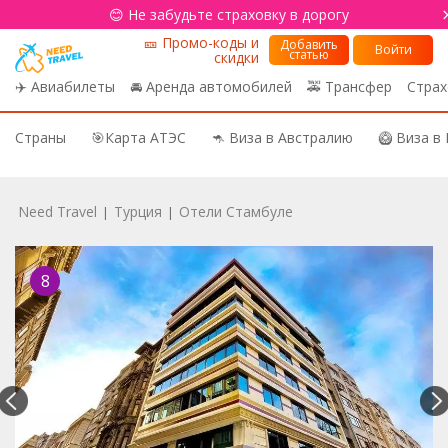
😊 Не забудьте страховку в дорогу
🎫 Промо-коды и
Добавить
Войти
статью
скидки
✈️ Авиабилеты
🚘 Аренда автомобилей
🚕 Трансфер
Страх
Страны
🎯Карта АТЭС
🦘 Виза в Австралию
🥝 Виза в
Need Travel
Турция
Отели Стамбуле
|
|
8