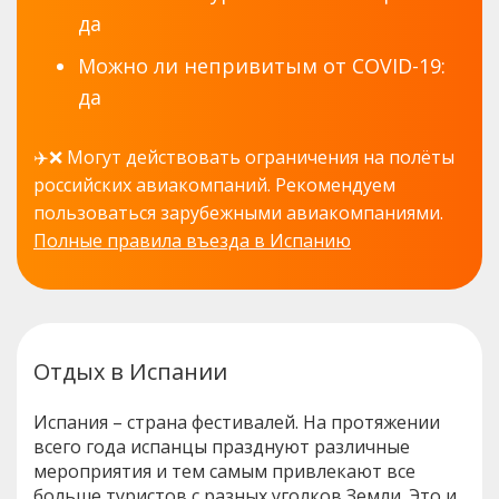
да
Можно ли непривитым от COVID-19:
да
✈️❌ Могут действовать ограничения на полёты
российских авиакомпаний. Рекомендуем
пользоваться зарубежными авиакомпаниями.
Полные правила въезда в Испанию
Отдых в Испании
Испания – страна фестивалей. На протяжении
всего года испанцы празднуют различные
мероприятия и тем самым привлекают все
больше туристов с разных уголков Земли. Это и