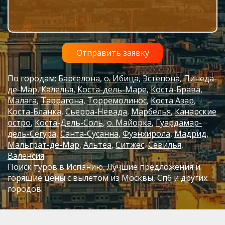
По городам:
Барселона
о. Ибица
Эстепона
Пинеда-
де-Мар
Калелья
Коста-дель-Маре
Коста-Брава
Малага
Таррагона
Торремолинос
Коста Азар
Коста-Бланка
Сьерра-Невада
Марбелья
Канарские
остро
Коста-Дель-Соль
о. Майорка
Гуардамар-
дель-Сегура
Санта-Сусанна
Фуэнхирола
Мадрид
Мальграт-де-Мар
Альтеа
Ситжес
Севилья
Валенсия
Поиск туров в Испанию. Лучшие предложения и
горящие цены с вылетом из Москвы, Спб и других
городов.