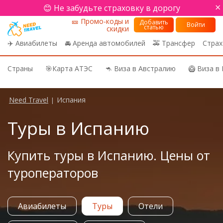
×
😊 Не забудьте страховку в дорогу
🎫 Промо-коды и
Добавить
Войти
статью
скидки
✈️ Авиабилеты
🚘 Аренда автомобилей
🚕 Трансфер
Страх
Страны
🎯Карта АТЭС
🦘 Виза в Австралию
🥝 Виза в
Need Travel
Испания
|
Туры в Испанию
Купить туры в Испанию. Цены от
туроператоров
Авиабилеты
Туры
Отели