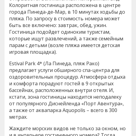
Колоритная гостиница расположена в центре
города Пинеда-де-Мар, в 10 минутах ходьбы до
пляжа. По запросу в стоимость номера может
быть все включено: завтрак, обед, ужин.
Гостиница подойдет одиноким туристам,
которые ищут развлечений, а также семейным
парам с детьми (возле пляжа имеется детская
игровая площадка).
Estival Park 4* (Ла Пинеда, пляж Рако)
предлагает услуги обширного спа-центра для
оздоровительных процедур. Атмосфера отдыха
и комфорта порадуют гостей в 9 открытых
бассейнах, расположенных внутри отеля. И,
кстати, зона гостиницы находится неподалеку
от популярного Диснейленда «Порт Авентура»,
а также от аквапарка Aquopolis – всего в 300
метрах.
Жаждите морских видов не только за окном, но
и в интерьере гостиничного номера? Тогда