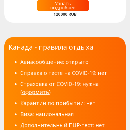
Узнать
подробнее
120000
RUB
Канада - правила отдыха
Авиасообщение: открыто
Справка о тесте на COVID-19: нет
Страховка от COVID-19: нужна
(
оформить
)
Карантин по прибытии: нет
Виза: национальная
Дополнительный ПЦР-тест: нет