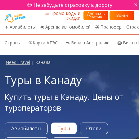
×
😊 Не забудьте страховку в дорогу
🎫 Промо-коды и
Добавить
Войти
статью
скидки
✈️ Авиабилеты
🚘 Аренда автомобилей
🚕 Трансфер
Страх
Страны
🎯Карта АТЭС
🦘 Виза в Австралию
🥝 Виза в
Need Travel
Канада
|
Туры в Канаду
Купить туры в Канаду. Цены от
туроператоров
Авиабилеты
Туры
Отели