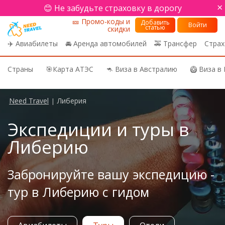
×
😊 Не забудьте страховку в дорогу
🎫 Промо-коды и
Добавить
Войти
статью
скидки
✈️ Авиабилеты
🚘 Аренда автомобилей
🚕 Трансфер
Страх
Страны
🎯Карта АТЭС
🦘 Виза в Австралию
🥝 Виза в
Need Travel
Либерия
|
Экспедиции и туры в
Либерию
Забронируйте вашу экспедицию -
тур в Либерию с гидом