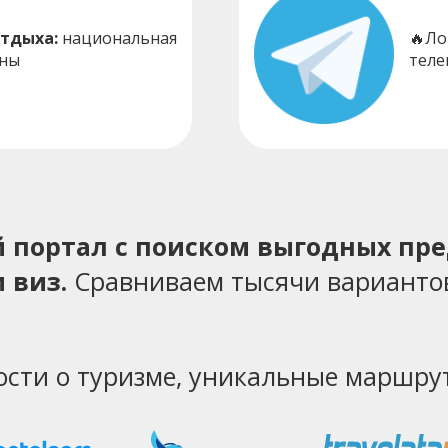
отдыха:
национальная
🔥Ло
жны
теле
ий портал с поиском выгодных пр
 виз.
Сравниваем тысячи варианто
ости о туризме, уникальные маршрут