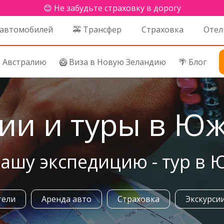
😊 Не забудьте страховку в дорогу
 автомобилей
🚕 Трансфер
Страховка
Отел
в Австралию
🥝 Виза в Новую Зеландию
🌴 Блог
ии и туры в Ю
ашу экспедицию - тур в 
тели
Аренда авто
Страховка
Экскурси