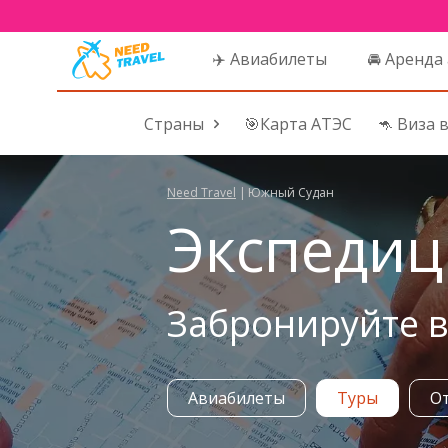
✈️ Авиабилеты
🚘 Аренда
Страны
🎯Карта АТЭС
🦘 Виза 
Need Travel
|
Южный Судан
Экспедиц
Забронируйте в
Авиабилеты
Туры
О