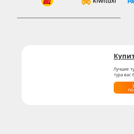
Купи
Лучшие ту
тура вас 
по