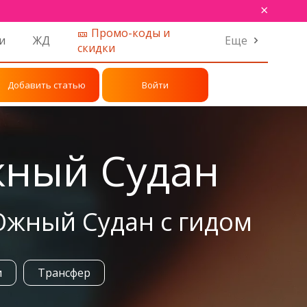
×
🎫 Промо-коды и
и
ЖД
Еще
скидки
Добавить статью
Войти
жный Судан
Южный Судан с гидом
и
Трансфер