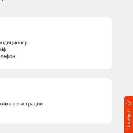
ондиционер
ейф
елефон
🧐
тойка регистрации
Ошибка?