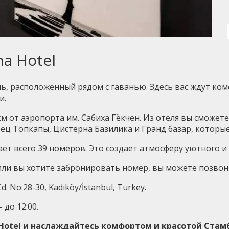
na Hotel
ль, расположенный рядом с гаванью. Здесь вас ждут к
и.
км от аэропорта им. Сабиха Гёкчен. Из отеля вы сможет
ец Топкапы, Цистерна Базилика и Гранд базар, которые 
ает всего 39 номеров. Это создает атмосферу уютного 
и вы хотите забронировать номер, вы можете позвонить
d. No:28-30, Kadıköy/İstanbul, Turkey.
 до 12:00.
a Hotel и наслаждайтесь комфортом и красотой Стам