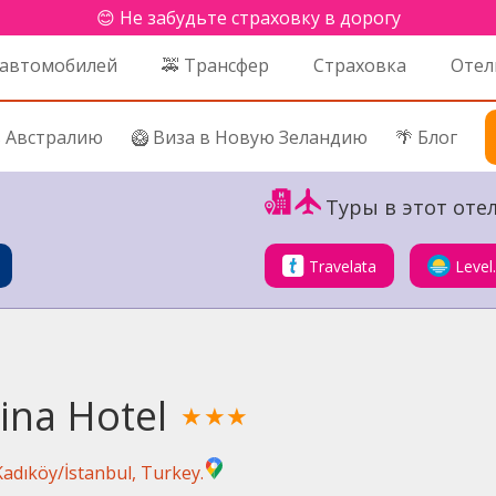
😊 Не забудьте страховку в дорогу
 автомобилей
🚕 Трансфер
Страховка
Отел
в Австралию
🥝 Виза в Новую Зеландию
🌴 Блог
Туры в этот отел
Travelata
Level
ina Hotel
★★★
adıköy/İstanbul, Turkey.