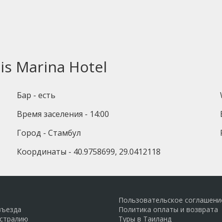
s Marina Hotel
Бар - есть
Время заселения - 14:00
Город - Стамбул
Координаты - 40.9758699, 29.0412118
Пользовательское соглашени
въезда
Политика оплаты и возврата
встралию
Туры в Таиланд