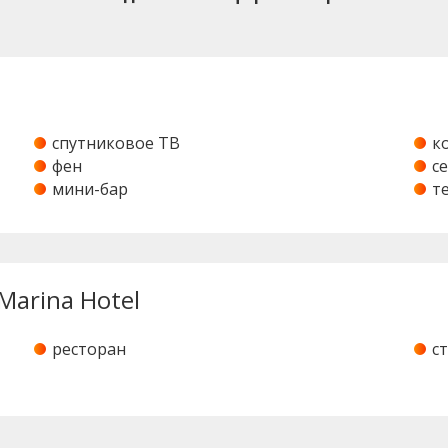
спутниковое ТВ
к
фен
с
мини-бар
т
Marina Hotel
ресторан
с