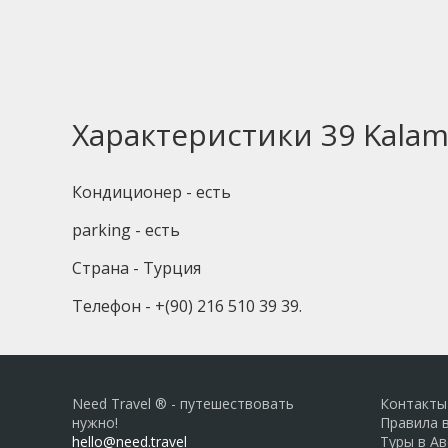
Характеристики 39 Kalami
Кондиционер - есть
parking - есть
Страна - Турция
Телефон - +(90) 216 510 39 39.
Need Travel ® - путешествовать
Контакты
нужно!
Правила 
hello@need.travel
Туры в А