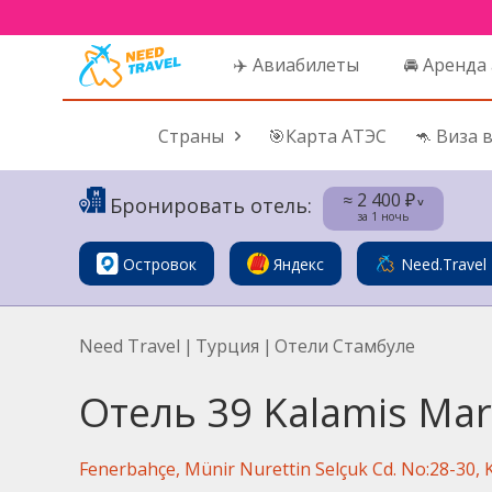
✈️ Авиабилеты
🚘 Аренда
Страны
🎯Карта АТЭС
🦘 Виза 
≈ 2 400 ₽
Бронировать отель:
˅
за 1 ночь
Островок
Яндекс
Need.Travel
Need Travel
|
Турция
|
Отели Стамбуле
Отель 39 Kalamis Mar
Fenerbahçe, Münir Nurettin Selçuk Cd. No:28-30, K