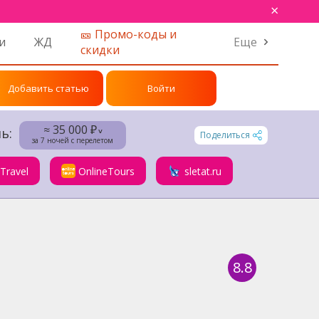
×
🎫 Промо-коды и
и
ЖД
Еще
скидки
Добавить статью
Войти
≈ 35 000 ₽
ь:
˅
Поделиться
за 7 ночей с перелетом
.Travel
OnlineTours
sletat.ru
8.8