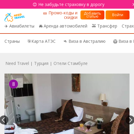
😊 Не забудьте страховку в дорогу
🎫 Промо-коды и
Добавить
Войти
статью
скидки
✈️ Авиабилеты
🚘 Аренда автомобилей
🚕 Трансфер
Страх
Страны
🎯Карта АТЭС
🦘 Виза в Австралию
🥝 Виза в
Need Travel
Турция
Отели Стамбуле
|
|
8