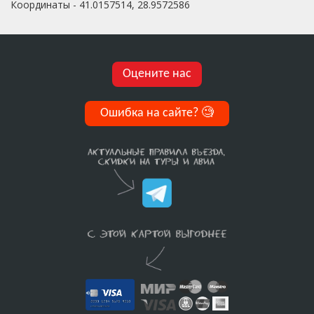
Координаты - 41.0157514, 28.9572586
Оцените нас
Ошибка на сайте?
🧐