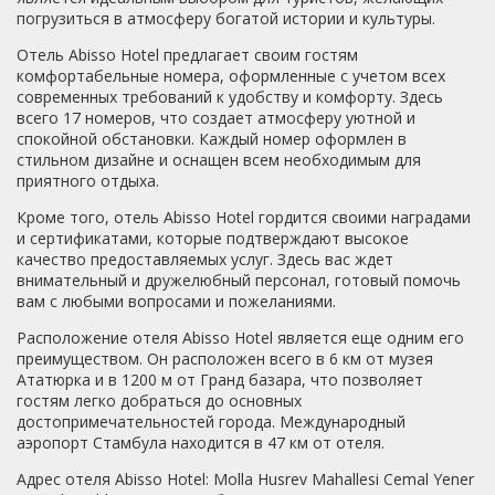
ДСП. Но вполне крепкая и свои функции выполняет. В
погрузиться в атмосферу богатой истории и культуры.
номере есть сейф, телевизор (не включала), тапочки,
Отель Abisso Hotel предлагает своим гостям
полотенца. Завтрак обычный для Турции: вареное яйцо,
комфортабельные номера, оформленные с учетом всех
огурцы, помидоры, сыр, колбаса, джемы, чай, кофе (в
современных требований к удобству и комфорту. Здесь
свободном доступе весь день), хлеб. Это все. Завтрак
всего 17 номеров, что создает атмосферу уютной и
накрывают на террасе на самом последнем 4 этаже.
спокойной обстановки. Каждый номер оформлен в
Туда ведет крутая винтовая лестница, но в том районе
стильном дизайне и оснащен всем необходимым для
Стамбула, почти все дома такие. К этому просто надо
приятного отдыха.
быть готовым.Персонал старается. Все просьбы
выполнялись почти мгновенно. Претензий нет.В общем
Кроме того, отель Abisso Hotel гордится своими наградами
цена соответствует качеству.
и сертификатами, которые подтверждают высокое
качество предоставляемых услуг. Здесь вас ждет
внимательный и дружелюбный персонал, готовый помочь
вам с любыми вопросами и пожеланиями.
Расположение отеля Abisso Hotel является еще одним его
преимуществом. Он расположен всего в 6 км от музея
Ататюрка и в 1200 м от Гранд базара, что позволяет
гостям легко добраться до основных
достопримечательностей города. Международный
аэропорт Стамбула находится в 47 км от отеля.
Адрес отеля Abisso Hotel: Molla Husrev Mahallesi Cemal Yener