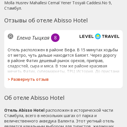
Molla Husrev Mahallesi Cemal Yener Tosyali Caddesi.No 9,
Стамбул.
Отзывы об отеле Abisso Hotel
Елена Тыцкая
8
Отель расположен в районе Вефа. В 15 минутах ходьбы
от метро, чуть дальше находится Баязет. Через дорогу
в районе Фатих дешевый рынок орехов, приправ,
сладостей, сыра и мяса. В том же районе красивая
мечеть Фатих, супермаркеты, ТРЦ История. До пристани
Йеникапы тоже можно дойти пешком. Совсем рядом
>
Развернуть отзыв
мечеть Сулеймание. При желании до Топкапы, Айя
София, Галатского моста тоже можно дойти пешком
(при большом желании гулять и наслаждаться
Об отеле Abisso Hotel
архитектурой Стамбула, что я и делала). А для тех, кто
пешком ходить не любит все будет далеко.Номер как
фото: три кровати, две из них двуспальные. Санузел
Отель Abisso Hotel
расположен в исторической части
вполне нормальный, вся сантехника работала, вода
Стамбула, всего в нескольких шагах от парка и
холодная и горячая без перебоев, напор
величественного акведука Валента. Этот уютный отель
хороший.Мебель по внешнему виду очень старая из
является идеальным выбором для туристов, желающих