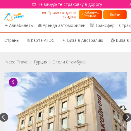
😊 Не забудьте страховку в дорогу
🎫 Промо-коды и
Добавить
Войти
статью
скидки
✈️ Авиабилеты
🚘 Аренда автомобилей
🚕 Трансфер
Страх
Страны
🎯Карта АТЭС
🦘 Виза в Австралию
🥝 Виза в
Need Travel
Турция
Отели Стамбуле
|
|
9