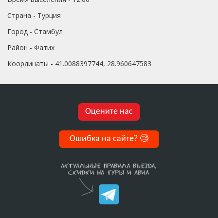
Страна - Турция
Город - Стамбул
Район - Фатих
Координаты - 41.0088397744, 28.960647583
Оцените нас
Ошибка на сайте?
🧐