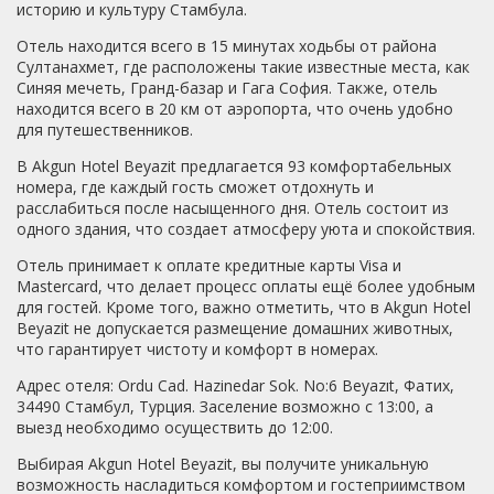
историю и культуру Стамбула.
хранения, где можно бесплатно оставить вещи после
выселения из номера в 12:00. В окрестностях отеля есть
Отель находится всего в 15 минутах ходьбы от района
обменник с приличным курсом, кафешка и разные
Султанахмет, где расположены такие известные места, как
лавочки с фаст-фудом. Рядом есть остановки
Синяя мечеть, Гранд-базар и Гага София. Также, отель
общественного транспорта. Так, ветка трамвая, хоть и
находится всего в 20 км от аэропорта, что очень удобно
единственная в городе, по ней можно хорошо
для путешественников.
ориентироваться при прогулках - не заблудитесь, цена
В Akgun Hotel Beyazit предлагается 93 комфортабельных
проезда 4лиры.Краткая информация по
номера, где каждый гость сможет отдохнуть и
достопримечательностям: Учтите, что в некоторых
расслабиться после насыщенного дня. Отель состоит из
достопримечательностях бывают выходные, так,
одного здания, что создает атмосферу уюта и спокойствия.
например, в нашу поездку Айя-София «отдыхала» в
понедельник, а во вторник был выходной в Топкапы.
Отель принимает к оплате кредитные карты Visa и
Очереди не запредельные, а чтоб понять, что же вы
Mastercard, что делает процесс оплаты ещё более удобным
сейчас наблюдаете, можно взять аудиогид (30лир).
для гостей. Кроме того, важно отметить, что в Akgun Hotel
Приведу в пример основные цены: ТорпКапы 30лир,
Beyazit не допускается размещение домашних животных,
дополнительно гарем 15лир, Айя-София 30лир,
что гарантирует чистоту и комфорт в номерах.
Цистерны 20лир, прогулка на катере по Босфору 12лир,
Галацкая башня 25лир. Мы ездили из Болгарии через
Адрес отеля: Ordu Cad. Hazinedar Sok. No:6 Beyazıt, Фатих,
местное агентство: цены на эти же экскурсии от
34490 Стамбул, Турция. Заселение возможно с 13:00, а
агентства дикие, прилагаю в фото (но брать их
выезд необходимо осуществить до 12:00.
насильно нас не обязывал никто, мы все сами прошли).
Выбирая Akgun Hotel Beyazit, вы получите уникальную
возможность насладиться комфортом и гостеприимством