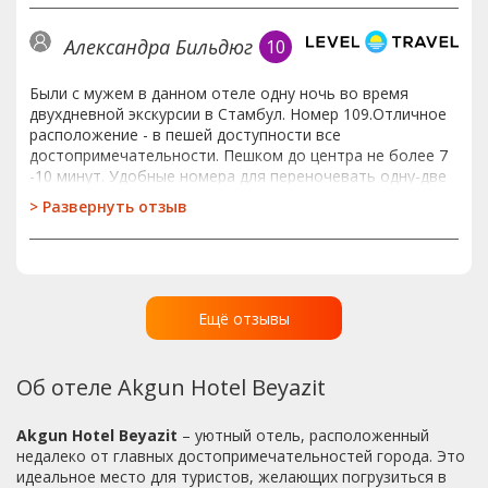
Александра Бильдюг
10
Были с мужем в данном отеле одну ночь во время
двухдневной экскурсии в Стамбул. Номер 109.Отличное
расположение - в пешей доступности все
достопримечательности. Пешком до центра не более 7
-10 минут. Удобные номера для переночевать одну-две
ночи: мягкая кровать, телевизор с русскими каналами,
>
Развернуть отзыв
кондиционер, чайник с чайными принадлежностями, в
ванной комнате есть все для помыться (гель для душа,
шампунь, мыло и т.п.). Душевая кабина довольно
небольшая. У нашего номера не было балкона, окно
выходило на стену . Главный минус (возможно только
Ещё отзывы
данного номера) - за стеной стояли промышленные
кондиционеры и ОЧЕНЬ громко гудели. Если вы приехали
на одну-две ночи и находились до предела, то,
Об отеле Akgun Hotel Beyazit
вероятно, вы их и не услышите (как мой муж). Но если у
вас сон чуткий – просите сразу другой номер. Питание: у
нас был обед и завтрак – претензий нет, все вкусно и
Akgun Hotel Beyazit
– уютный отель, расположенный
сытно!!! Красивый холл на расепции, есть бесплатный
недалеко от главных достопримечательностей города. Это
WI-FI, но жуткий «тормоз» (как нам сказали, сейчас так
идеальное место для туристов, желающих погрузиться в
во всей Турции). Так же, в отеле имеется камера