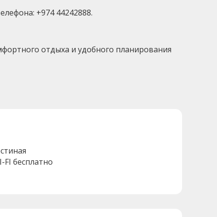
елефона: +974 44242888.
 комфортного отдыха и удобного планирования
остиная
I-FI бесплатно