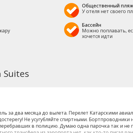
Общественный пля
У отеля нет своего п
Бассейн
жару
Можно поплавать, ес
хочется идти
 Suites
ль за два месяца до вылета. Перелет Катарскими авиа
достерегу! Не усугубляйте спиртными. Бортпроводники н
перебравших в полицию. Думаю одна парочка так и не п
тного трансфера из аэропорта нет, как кто-то писал ран