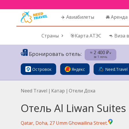
✈️ Авиабилеты
🚘 Аренда
Страны
🎯Карта АТЭС
🦘 Виза 
≈ 2 400 ₽
Бронировать отель:
˅
за 1 ночь
Островок
Яндекс
Need.Travel
Need Travel
|
Катар
|
Отели Доха
Отель Al Liwan Suites
Qatar, Doha, 27 Umm Ghowailina Street.