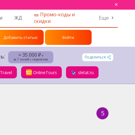
×
🎫 Промо-коды и
и
ЖД
Еще
скидки
Добавить статью
Войти
≈ 35 000 ₽
ь:
˅
Поделиться
за 7 ночей с перелетом
.Travel
OnlineTours
sletat.ru
5