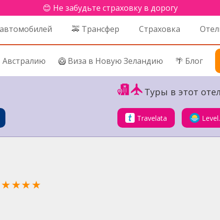
😊 Не забудьте страховку в дорогу
 автомобилей
🚕 Трансфер
Страховка
Отел
в Австралию
🥝 Виза в Новую Зеландию
🌴 Блог
Туры в этот отел
Travelata
Level
★★★★