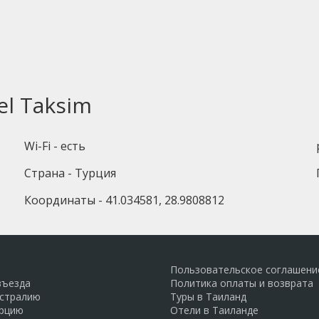
el Taksim
Wi-Fi - есть
Страна - Турция
Координаты - 41.034581, 28.9808812
Пользовательское соглашени
въезда
Политика оплаты и возврата
встралию
Туры в Таиланд
урцию
Отели в Таиланде