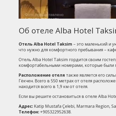
Об отеле Alba Hotel Taks
Отель Alba Hotel Taksim
– это маленький и у
что нужно для комфортного пребывания – каф
Отель Alba Hotel Taksim гордится своим гост
комфортабельными номерами, которые были п
Расположение отеля
также является его силь
Гёкчен. Всего в 550 метрах от отеля располож
находится всего в 1,9 км от отеля.
Если вы решите остановиться в отеле Alba Ho
Адрес:
Katip Mustafa Çelebi, Marmara Region, Sad
Телефон:
+905322952638.