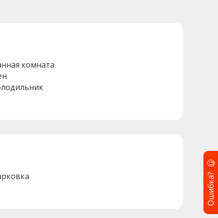
анная комната
ен
олодильник
🧐
Ошибка?
арковка