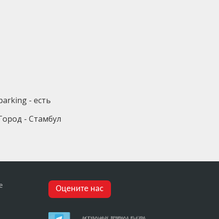
parking - есть
Город - Стамбул
е
Оцените нас