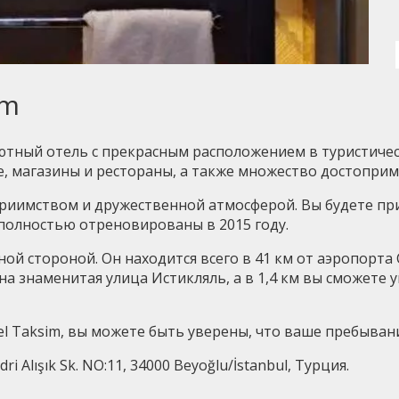
im
ютный отель с прекрасным расположением в туристическ
е, магазины и рестораны, а также множество достоприм
еприимством и дружественной атмосферой. Вы будете п
олностью отреновированы в 2015 году.
ной стороной. Он находится всего в 41 км от аэропорта 
ена знаменитая улица Истикляль, а в 1,4 км вы сможет
tel Taksim, вы можете быть уверены, что ваше пребыва
ri Alışık Sk. NO:11, 34000 Beyoğlu/İstanbul, Турция.