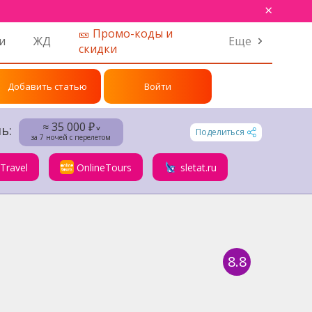
×
🎫 Промо-коды и
и
ЖД
Еще
скидки
Добавить статью
Войти
≈ 35 000 ₽
ь:
˅
Поделиться
за 7 ночей с перелетом
.Travel
OnlineTours
sletat.ru
8.8