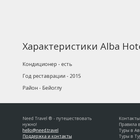
Характеристики Alba Hot
Кондиционер - есть
Год реставрации - 2015
Район - Бейоглу
Need Travel ® - путешествовать
Контакты
нужно!
Правила 
hello@need.travel
Туры в А
Поддержка и контакты
Туры в Т