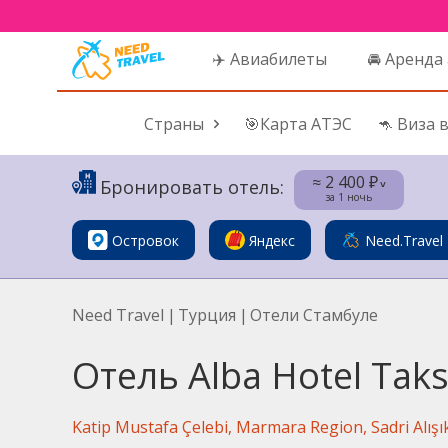
✈️ Авиабилеты
🚘 Аренда
Страны
🎯Карта АТЭС
🦘 Виза 
≈ 2 400 ₽
Бронировать отель:
˅
за 1 ночь
Островок
Яндекс
Need.Travel
Need Travel
|
Турция
|
Отели Стамбуле
Отель Alba Hotel Tak
Katip Mustafa Çelebi, Marmara Region, Sadri Alışı