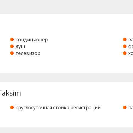
кондиционер
в
душ
ф
телевизор
х
Taksim
круглосуточная стойка регистрации
п