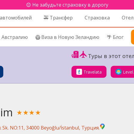
😊 Не забудьте страховку в дорогу
 автомобилей
🚕 Трансфер
Страховка
Отел
в Австралию
🥝 Виза в Новую Зеландию
🌴 Блог
Туры в этот отел
Travelata
Level
sim
★★★★
k Sk. NO:11, 34000 Beyoğlu/İstanbul, Турция.