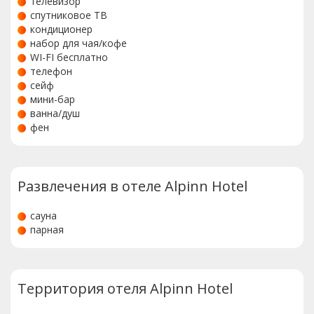
телевизор
спутниковое ТВ
кондиционер
набор для чая/кофе
WI-FI бесплатно
телефон
сейф
мини-бар
ванна/душ
фен
Развлечения в отеле Alpinn Hotel
сауна
парная
Территория отеля Alpinn Hotel