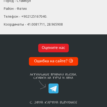
Город - Стамбул
Район - Фатих
Телефон - +902125167040.
Координаты - 41.0081711, 28.965908
Оцените нас
Ошибка на сайте?
🧐