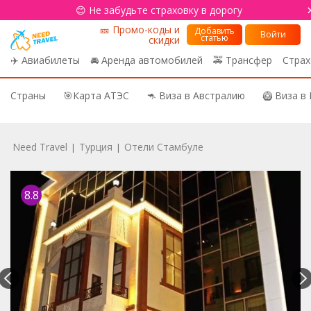
😊 Не забудьте страховку в дорогу
🎫 Промо-коды и
Добавить
Войти
статью
скидки
✈️ Авиабилеты
🚘 Аренда автомобилей
🚕 Трансфер
Страх
Страны
🎯Карта АТЭС
🦘 Виза в Австралию
🥝 Виза в
Need Travel
Турция
Отели Стамбуле
|
|
8.8