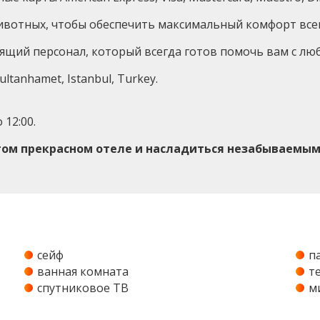
вотных, чтобы обеспечить максимальный комфорт всем
рящий персонал, который всегда готов помочь вам с л
ultanhamet, Istanbul, Turkey.
 12:00.
этом прекрасном отеле и насладиться незабываемым
сейф
п
ванная комната
т
спутниковое ТВ
м