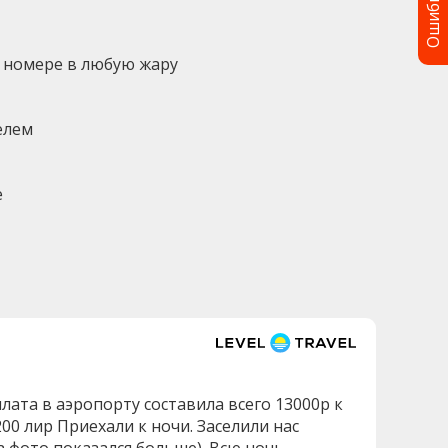
Ошибка?
 номере в любую жару
елем
е
лата в аэропорту составила всего 13000р к
0 лир Приехали к ночи. Заселили нас
 фото показался больше). Всю ночь