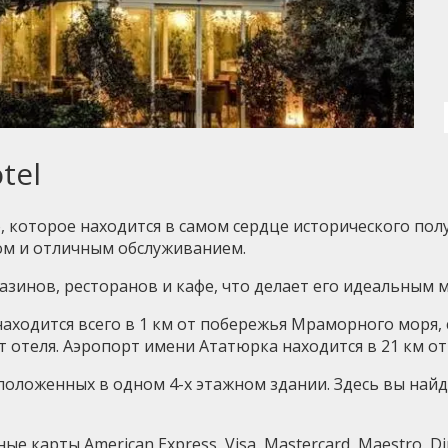
tel
, которое находится в самом сердце исторического полу
ом и отличным обслуживанием.
зинов, ресторанов и кафе, что делает его идеальным м
и находится всего в 1 км от побережья Мраморного моря
т отеля. Аэропорт имени Ататюрка находится в 21 км от
положенных в одном 4-х этажном здании. Здесь вы най
ые карты American Express, Visa, Mastercard, Maestro, Di