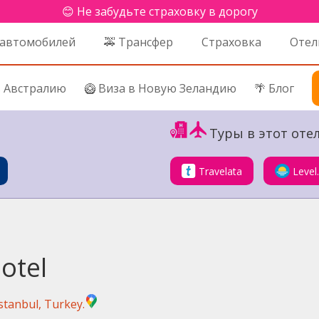
😊 Не забудьте страховку в дорогу
 автомобилей
🚕 Трансфер
Страховка
Отел
в Австралию
🥝 Виза в Новую Зеландию
🌴 Блог
Туры в этот отел
Travelata
Level
otel
stanbul, Turkey.