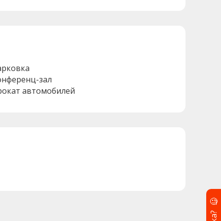
арковка
онференц-зал
рокат автомобилей
🧐