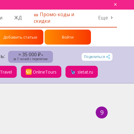
×
🎫 Промо-коды и
и
ЖД
Еще
скидки
Добавить статью
Войти
≈ 35 000 ₽
ь:
˅
Поделиться
за 7 ночей с перелетом
.Travel
OnlineTours
sletat.ru
9