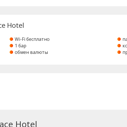
ce Hotel
Wi-Fi бесплатно
п
1 бар
к
обмен валюты
п
ace Hotel