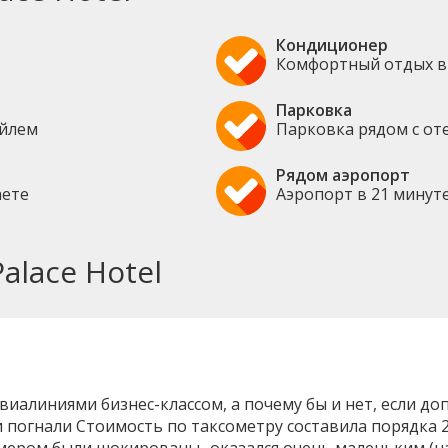
Кондиционер
Комфортный отдых в
Парковка
ейлем
Парковка рядом с от
Рядом аэропорт
аете
Аэропорт в 21 минут
alace Hotel
иалиниями бизнес-классом, а почему бы и нет, если доп
 погнали Стоимость по таксометру составила порядка 20
ером были шокированы- оказался очень маленьким (на