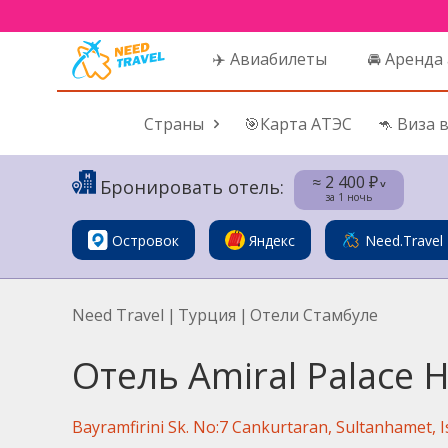
✈️ Авиабилеты
🚘 Аренда
Страны
🎯Карта АТЭС
🦘 Виза 
≈ 2 400 ₽
Бронировать отель:
˅
за 1 ночь
Островок
Яндекс
Need.Travel
Need Travel
|
Турция
|
Отели Стамбуле
Отель Amiral Palace H
Bayramfirini Sk. No:7 Cankurtaran, Sultanhamet, I