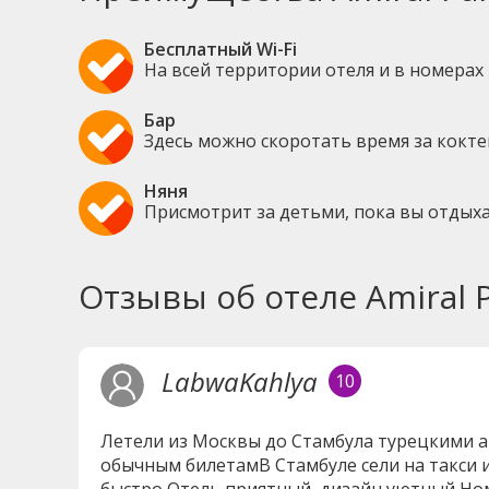
Бесплатный Wi-Fi
На всей территории отеля и в номерах
Бар
Здесь можно скоротать время за кокт
Няня
Присмотрит за детьми, пока вы отдых
Отзывы об отеле Amiral P
LabwaKahlya
10
Летели из Москвы до Стамбула турецкими ав
обычным билетамВ Стамбуле сели на такси и
быстро Отель приятный, дизайн уютный Ном