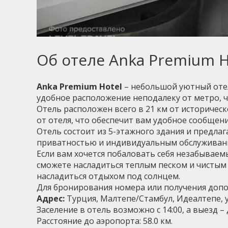
Об отеле Anka Premium H
Anka Premium Hotel
– небольшой уютный отел
удобное расположение неподалеку от метро, 
Отель расположен всего в 21 км от историческ
от отеля, что обеспечит вам удобное сообщени
Отель состоит из 5-этажного здания и предлаг
приватностью и индивидуальным обслуживан
Если вам хочется побаловать себя незабываем
сможете насладиться теплым песком и чистым 
насладиться отдыхом под солнцем.
Для бронирования номера или получения допол
Адрес:
Турция, Малтепе/Стамбул, Идеалтепе, ул
Заселение в отель возможно с 14:00, а выезд – д
Расстояние до аэропорта: 58.0 км.