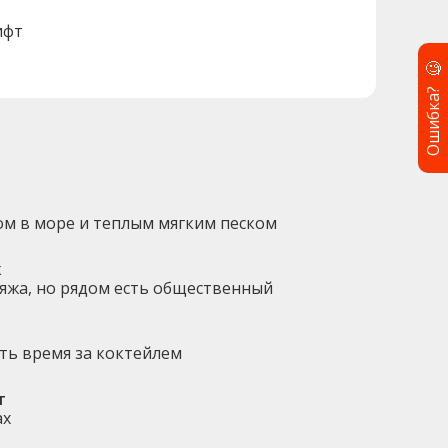
ифт
🧐
Ошибка?
ом в море и теплым мягким песком
ж
ляжа, но рядом есть общественный
ть время за коктейлем
т
ах