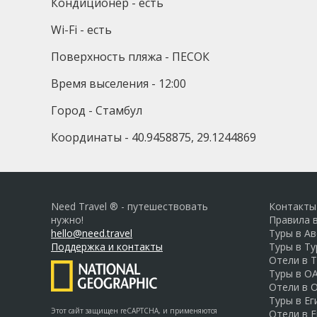
Кондиционер - есть
Wi-Fi - есть
Поверхность пляжа - ПЕСОК
Время выселения - 12:00
Город - Стамбул
Координаты - 40.9458875, 29.1244869
Need Travel ® - путешествовать
Контакты
нужно!
Правила 
hello@need.travel
Туры в А
Поддержка и контакты
Туры в Т
Отели в 
Туры в О
Отели в 
Туры в Ег
Этот сайт защищен reCAPTCHA, и применяются
Отели в Е