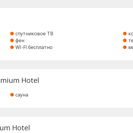
спутниковое ТВ
к
фен
т
WI-FI бесплатно
м
emium Hotel
сауна
um Hotel