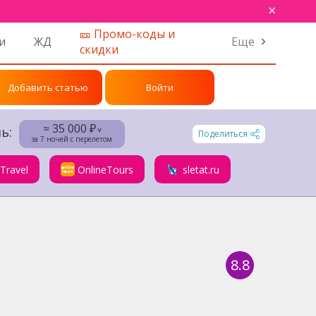
×
🎫 Промо-коды и
и
ЖД
Еще
скидки
Добавить статью
Войти
≈ 35 000 ₽
ь:
˅
Поделиться
за 7 ночей с перелетом
.Travel
OnlineTours
sletat.ru
8.8