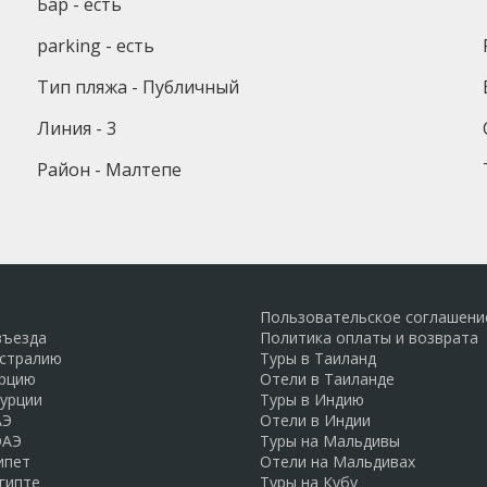
Бар - есть
parking - есть
Тип пляжа - Публичный
Линия - 3
Район - Малтепе
Пользовательское соглашени
въезда
Политика оплаты и возврата
встралию
Туры в Таиланд
урцию
Отели в Таиланде
Турции
Туры в Индию
АЭ
Отели в Индии
ОАЭ
Туры на Мальдивы
ипет
Отели на Мальдивах
гипте
Туры на Кубу