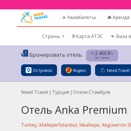
✈️ Авиабилеты
🚘 Аренда
Страны
🎯Карта АТЭС
🦘 Виза 
≈ 2 400 ₽
Бронировать отель:
˅
за 1 ночь
Островок
Яндекс
Need.Travel
Need Travel
|
Турция
|
Отели Стамбуле
Отель Anka Premium 
Turkey, Maltepe/İstanbul, İdealtepe, Akgüvercin Sk