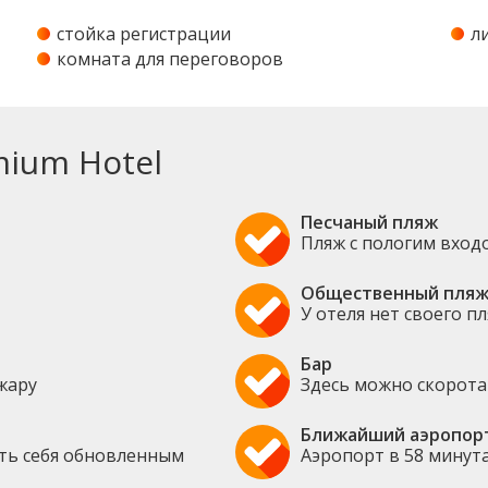
стойка регистрации
л
комната для переговоров
ium Hotel
Песчаный пляж
Пляж с пологим вход
Общественный пля
У отеля нет своего п
Бар
жару
Здесь можно скорота
Ближайший аэропор
ать себя обновленным
Аэропорт в 58 минут