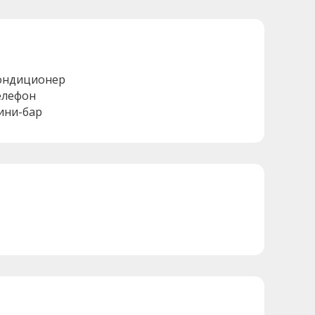
ондиционер
елефон
ини-бар