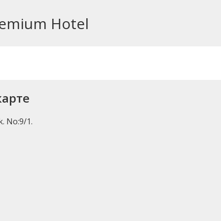
remium Hotel
карте
. No:9/1.