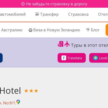
😊 Не забудьте страховку в дорогу
 автомобилей
🚕 Трансфер
Страховка
Отел
в Австралию
🥝 Виза в Новую Зеландию
🌴 Блог
Туры в этот отел
Travelata
Level
Hotel
★★★
. No:9/1.