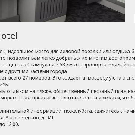
otel
ь, идеальное место для деловой поездки или отдыха. 
что позволит вам легко добраться ко многим достопри
ого центра Стамбула и в 58 км от аэропорта. Ближайшая
е с другими частями города.
ает всего 27 номеров. Это создает атмосферу уюта и сп
ием.
ым отдыхом на пляже, общественный песчаный пляж наход
морем. Пляж предлагает платные зонты и лежаки, чтоб
нительной информации, пожалуйста, свяжитесь с нами п
. Акгюверджин, д. 9/1.
о 12:00.