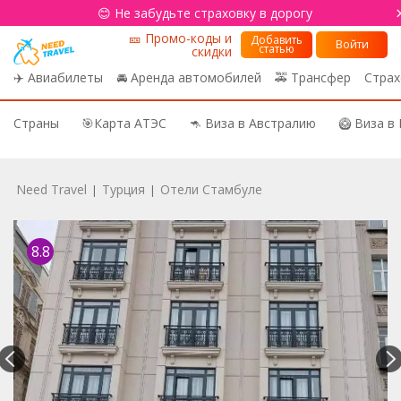
😊 Не забудьте страховку в дорогу
🎫 Промо-коды и
Добавить
Войти
статью
скидки
✈️ Авиабилеты
🚘 Аренда автомобилей
🚕 Трансфер
Страх
Страны
🎯Карта АТЭС
🦘 Виза в Австралию
🥝 Виза в
Need Travel
Турция
Отели Стамбуле
|
|
8.8