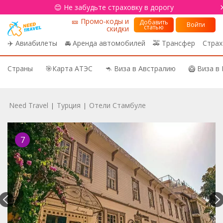
😊 Не забудьте страховку в дорогу
🎫 Промо-коды и
Добавить
Войти
статью
скидки
✈️ Авиабилеты
🚘 Аренда автомобилей
🚕 Трансфер
Страх
Страны
🎯Карта АТЭС
🦘 Виза в Австралию
🥝 Виза в
Need Travel
Турция
Отели Стамбуле
|
|
7