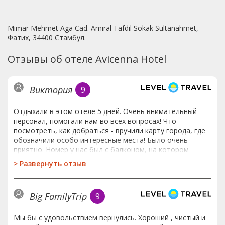
Mimar Mehmet Aga Cad. Amiral Tafdil Sokak Sultanahmet,
Фатих, 34400 Стамбул.
Отзывы об отеле Avicenna Hotel
Виктория
9
Отдыхали в этом отеле 5 дней. Очень внимательный
персонал, помогали нам во всех вопросах! Что
посмотреть, как добраться - вручили карту города, где
обозначили особо интересные места! Было очень
приятно. Номер у нас был с балконом, на котором
вечерами можно спокойно посидеть. В шаговой
>
Развернуть отзыв
доступности основные достопримечательности, что не
мало важно. Люди каждый день добирались в этот
район на метро, трамвае, а мы просто прогуливались.
Big FamilyTrip
9
Вокруг множество кафе. Недалеко находится
небольшой рынок. Мы остались очень довольными.
Мы бы с удовольствием вернулись. Хороший , чистый и