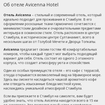
Об отеле Avicenna Hotel
одном с рестораном этаже) мы слышали, как будто
сидели прямо там))) Самое ужасное было, когда в
соседнем номере пользовались водой и наверное
Отель Avicenna
– стильный и современный отель, который
санузел примыкал к стенке с изголовьем кровати. Шум
идеально подходит для проживания в Стамбуле. В его
воды и вытяжки прямо в голову. Благо длилось
оформлении роскошные ткани гармонично сочетаются с
абсолютно не долго))Размещение - на 4Завтрак
минималистским дизайном и очаровательными предметами
прекрасен. Ресторан с видом на Мраморное море.
интерьера в османском стиле. Отель расположен в центре
Несколько видов сыров и варенья, оливки, маслины,
Стамбула, в историческом центре Султанахмет, всего в
огурец, помидор, яичница и колбаски. Чайник крепкого
нескольких шагах от Голубой Мечети и Дворца Топкапы.
чая и свежий хлеб. Очень сытно и красивая подача.
Кофе не предлагали, думаю в баре можно было
Avicenna
предлагает своим гостям 48 комфортабельных
заказать, но мы пили в номере свой. Вечером была
номеров, чтобы каждый турист мог выбрать подходящий
живая музыка, в номере было слышно, но в ресторан мы
вариант для себя. Отель состоит из одного 2-этажного
не ходили. Заглянули посмотреть - очень атмосферно!
корпуса, что создает атмосферу уюта и спокойствия.
Приглушенный свет, на каждом столике свечи.Завтрак -
Один из особых преимуществ отеля – его кафе с террасой,
крепкая 4 (из-за отсутствия кофе)Отель рекомендую.
откуда открывается великолепный вид на Мраморное море.
Здесь вы сможете насладиться чашкой ароматного кофе
или отведать изысканные блюда местной кухни,
наслаждаясь уникальной атмосферой Стамбула.
Если вы приезжаете в Стамбул на самолете, вам будет
удобно знать, что отель Avicenna находится всего в 15 км
от аэропорта. Это позволит вам быстро и комфортно