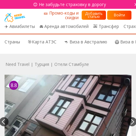
😊 Не забудьте страховку в дорогу
🎫 Промо-коды и
Добавить
Войти
статью
скидки
✈️ Авиабилеты
🚘 Аренда автомобилей
🚕 Трансфер
Страх
Страны
🎯Карта АТЭС
🦘 Виза в Австралию
🥝 Виза в
Need Travel
Турция
Отели Стамбуле
|
|
8.8