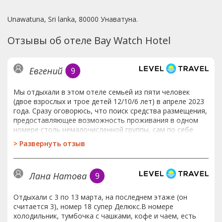
Unawatuna, Sri lanka, 80000 Унаватуна.
Отзывы об отеле Bay Watch Hotel
Евгений
9
Мы отдыхали в этом отеле семьей из пяти человек
(двое взрослых и трое детей 12/10/6 лет) в апреле 2023
года. Сразу оговорюсь, что поиск средства размещения,
предоставляющее возможность проживания в одном
номере столь немалочисленной группы, сам по себе
составляет определенные трудности и предполагает
>
Развернуть отзыв
значительные ограничения в выборе мест
проживания.Учитывая количество и состав участников,
нас заселили в семейный номер на первом этаже здания
Лана Натова
9
отеля. Площадь номера действительно впечатляет;
имеются две раздельные спальни с санузлами и душем,
просторный холл, зона столовой и даже кухня с газовой
Отдыхали с 3 по 13 марта, на последнем этаже (он
плитой (для ее подключения потребовалось обратиться
считается 3), номер 18 супер Делюкс.В номере
к работнику отеля), набором посуды и всем
холодильник, тумбочка с чашками, кофе и чаем, есть