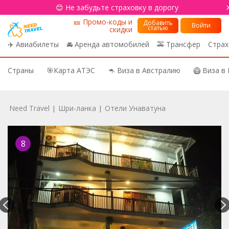
😊 Не забудьте страховку в дорогу
🎫 Промо-коды и
Добавить
Войти
статью
скидки
✈️ Авиабилеты
🚘 Аренда автомобилей
🚕 Трансфер
Страх
Страны
🎯Карта АТЭС
🦘 Виза в Австралию
🥝 Виза в
Need Travel
Шри-ланка
Отели Унаватуна
|
|
8