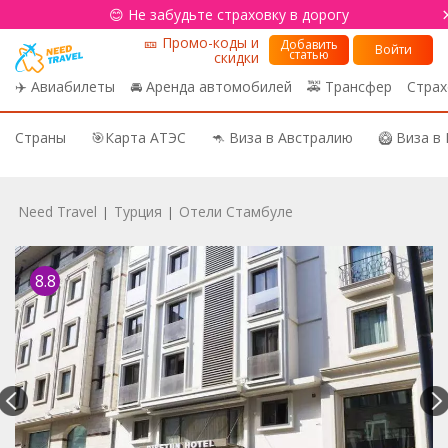
😊 Не забудьте страховку в дорогу
🎫 Промо-коды и
Добавить
Войти
статью
скидки
✈️ Авиабилеты
🚘 Аренда автомобилей
🚕 Трансфер
Страх
Страны
🎯Карта АТЭС
🦘 Виза в Австралию
🥝 Виза в
Need Travel
Турция
Отели Стамбуле
|
|
8.8