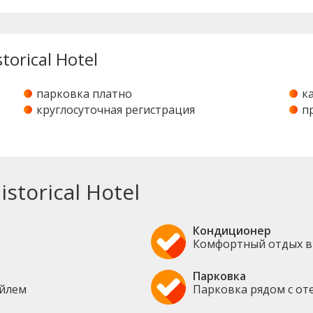
orical Hotel
парковка платно
к
круглосуточная регистрация
п
torical Hotel
Кондиционер
Комфортный отдых в
Парковка
ейлем
Парковка рядом с от