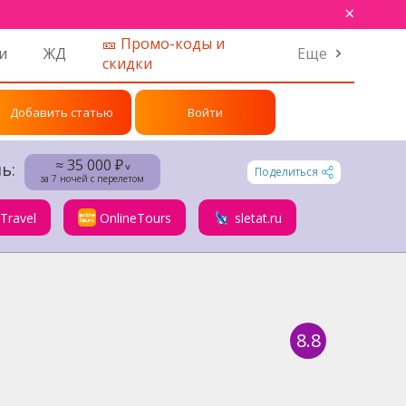
×
🎫 Промо-коды и
и
ЖД
Еще
скидки
Добавить статью
Войти
≈ 35 000 ₽
ь:
˅
Поделиться
за 7 ночей с перелетом
.Travel
OnlineTours
sletat.ru
8.8