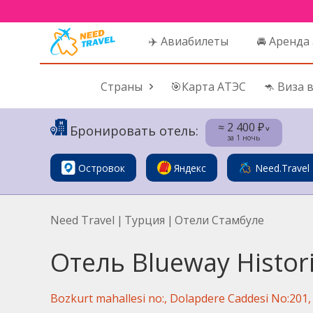
✈️ Авиабилеты
🚘 Аренда
Страны
🎯Карта АТЭС
🦘 Виза 
≈ 2 400 ₽
Бронировать отель:
˅
за 1 ночь
Островок
Яндекс
Need.Travel
Need Travel
|
Турция
|
Отели Стамбуле
Отель Blueway Histori
Bozkurt mahallesi no:, Dolapdere Caddesi No:201, 3