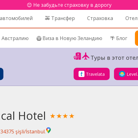
😊 Не забудьте страховку в дорогу
 автомобилей
🚕 Трансфер
Страховка
Отел
в Австралию
🥝 Виза в Новую Зеландию
🌴 Блог
Туры в этот отел
Travelata
Level
cal Hotel
★★★★
4375 şişli/İstanbul.