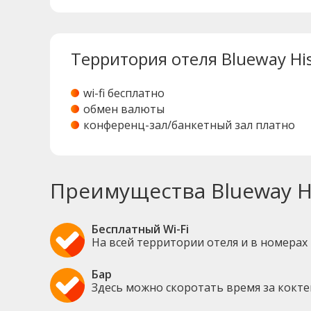
Территория отеля Blueway Hist
wi-fi бесплатно
обмен валюты
конференц-зал/банкетный зал платно
Преимущества Blueway His
Бесплатный Wi-Fi
На всей территории отеля и в номерах
Бар
Здесь можно скоротать время за кокт