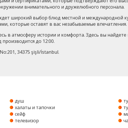
градами и сертификатами, которые подтверждают его выс
в окружении внимательного и дружелюбного персонала.
с ждет широкий выбор блюд местной и международной к
ми, которые оставят в вас незабываемые впечатления.
тесь в атмосферу истории и комфорта. Здесь вы найдете
д производится до 12:00.
o:201, 34375 şişli/İstanbul.
душ
т
халаты и тапочки
т
сейф
м
телевизор
ч