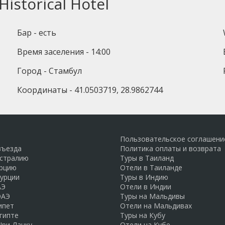
istorical Hotel
Бар - есть
Время заселения - 14:00
Город - Стамбул
Координаты - 41.0503719, 28.9862744
Пользовательское соглашени
въезда
Политика оплаты и возврата
встралию
Туры в Таиланд
урцию
Отели в Таиланде
Турции
Туры в Индию
АЭ
Отели в Индии
ОАЭ
Туры на Мальдивы
ипет
Отели на Мальдивах
гипте
Туры на Кубу
Шри-Ланку
Отели на Кубе