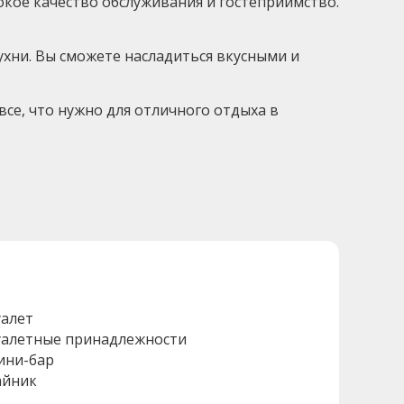
окое качество обслуживания и гостеприимство.
ухни. Вы сможете насладиться вкусными и
 все, что нужно для отличного отдыха в
уалет
уалетные принадлежности
ини-бар
айник