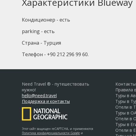
Характеристики Blueway H
Кондиционер - есть
parking - есть
Страна - Турция
Телефон - +90 212 296 99 60.
Need Travel ® - путешествовать
Контакты
нужно!
Правила 
hello@need.travel
Туры в А
Поддержка и контакты
Туры в Т
Отели в 
Туры в О
Отели в 
Туры в Ег
Этот сайт защищен reCAPTCHA, и применяются
Отели в Е
Политика конфиденциальности Google
и
Туры на 