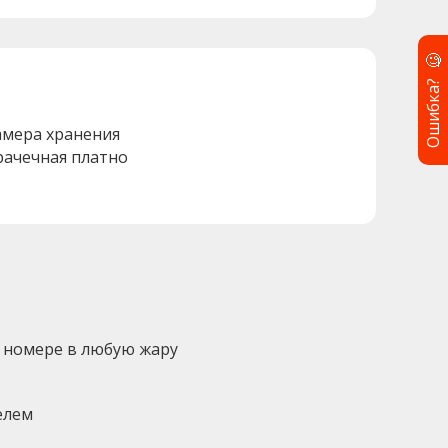
🧐
Ошибка?
амера хранения
рачечная платно
 номере в любую жару
елем