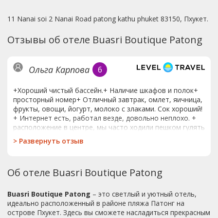
11 Nanai soi 2 Nanai Road patong kathu phuket 83150, Пхукет.
Отзывы об отеле Buasri Boutique Patong
Ольга Карпова
6
+Хороший чистый бассейн.+ Наличие шкафов и полок+
просторный номер+ Отличный завтрак, омлет, яичница,
фрукты, овощи, йогурт, молоко с злаками. Сок хороший!
+ Интернет есть, работал везде, довольно неплохо. +
расположение в центре, мы часто ходили пешком гулять
до джанг цейлона. - Уборка- нет шторки в душе, льется
>
Развернуть отзыв
на всю комнату. - Женщина на ресепшене которая
вечером работает, пожилая. Не говорит по-английски,
проблемы не решает, треплет нервы. Молодая девушка
Об отеле Buasri Boutique Patong
молодец- все знает, и все понимает о чем говорили. -
малюсенький сейф в номере. трусы что ли класть туда?)
фотоаппарат влез, а вот ноутбук нет, хотя он всего 10
Buasri Boutique Patong
– это светлый и уютный отель,
дюймов. Маленький мак бук. Еще есть тв (не смотрели) и
идеально расположенный в районе пляжа Патонг на
холодильник. На балконе грязно и пыльно, не сидели
острове Пхукет. Здесь вы сможете насладиться прекрасным