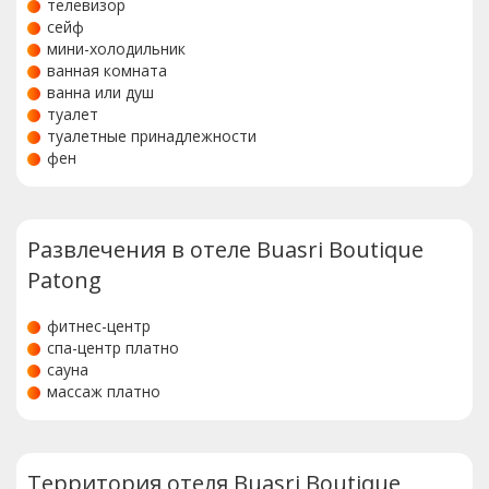
рублей больше чем заявлено. Отель взял комиссию 3%
телевизор
за оплату банковской картой, и банк с нашей стороны
сейф
сделал тоже самое. ( бронировали через агоду) -
мини-холодильник
Поэтому либо платите наличными, либо бронируйте
ванная комната
через букинг!
ванна или душ
туалет
туалетные принадлежности
фен
Развлечения в отеле Buasri Boutique
Patong
фитнес-центр
спа-центр платно
сауна
массаж платно
Территория отеля Buasri Boutique