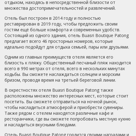
там. У нас вид был на дорогу, шумно и мыть все
отдыхом, находясь в непосредственной близости от
бесполезно, быстро пачкается. Нас заселили в номер,
множества достопримечательностей и развлечений.
где что-то было поломано, и не убран мусор от
Отель был построен в 2014 году и полностью
предыдущих жильцов. Прошло несколько дней - мусор
реставрирован в 2019 году, чтобы предложить своим
так и не убрали. Пришлось самостоятельно. Еще
гостям ещё больше комфорта и современных удобств.
простыни были грязными. Мы сказали- нам её
Состоящий из одного здания, отель Buasri Boutique Patong
перевернули и все. Там были пятна и какие-то следы
предлагает всего 46 просторных номеров, которые
крови. Во время уборки действует логика- оставил на
идеально подойдут для отдыха семьей, пары или друзьями.
чай- дали воду. Не оставил, не дадут. Но проще на эти
деньги купить воды самостоятельно, потому что ту
Одним из главных преимуществ отеля является его
которую кладут- плохого качества, пить неприятно. И,
близость к пляжу. Общественный песчаный пляж находится
был казус во время уборки, несколько раз. Именно
всего в 990 метрах от отеля, всего в нескольких минутах
когда убирался парень. ( бывает еще 2 девушки
ходьбы. Вы сможете наслаждаться солнцем и морским
убирают- они молодцы) Так вот, этот парень взял всю
бризом, проводя время на третьей береговой линии.
нашу обувь которая стояла вдоль стены, и сложил друг
на друга! Он взял грязные шлепки и положил их на белые
В окрестностях отеля Buasri Boutique Patong также
кеды!! Понимаете, что было? Отмывала уже дома, с
расположены множество интересных мест, которые стоит
отбеливателем! Зачем он строил башенки из нашей
посетить. Вы сможете отправиться на ночной рынок,
обуви!? Потом вообще был фурор. Мы путешествовали
чтобы насладиться атмосферой и приобрести сувениры.
по азии 2,5 месяца, у меня с собой был специальный
Также рядом с отелем находятся различные кафе и
шампунь, прозрачный, в прозрачной банке, он очень
ресторанчики, где вы сможете попробовать местную кухню
экономичный, и что самое главное - смывает масло.
и насладиться вкусными блюдами.
Врач прописал мне делать маску от выпадения волос
каждый день ( на ночь) и утром я все это смывала своим
Отель Buasri Boutique Patong гордится своими наградами и