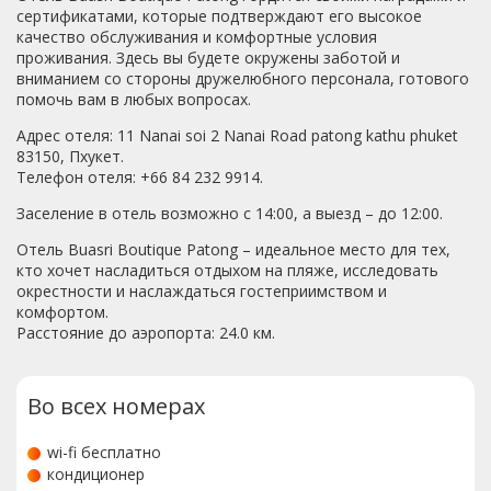
шампунем. Он лежал рядом с душем вместе с
сертификатами, которые подтверждают его высокое
бальзамом. когда эта больша банка лежит на боку, то и
качество обслуживания и комфортные условия
не видно сколько там шампуня. У нас оставалось еще 3-
проживания. Здесь вы будете окружены заботой и
4 дня. И вот, я встаю в 6 утра, иду смывать масло с
вниманием со стороны дружелюбного персонала, готового
головы, тороплюсь, ведь скоро приедет трансфер и
помочь вам в любых вопросах.
заберет нас на дайвинг. И что происходит.. шампуня нет.
Адрес отеля: 11 Nanai soi 2 Nanai Road patong kathu phuket
Он его ВЫКИНУЛ!! 20 минут я терла голову мылом,
83150, Пхукет.
пытаясь хоть как-то отмыть масло, хорошо что мыло
Телефон отеля: +66 84 232 9914.
взяла свое. Их гели для душа даже не мылятся. Пошла
на ресепшен просить свой шампунь обратно, и
Заселение в отель возможно с 14:00, а выезд – до 12:00.
естественно безрезультатно. Сказали, что вынесли
мусор вчерашний уже. Мне пришлось идти покупать
Отель Buasri Boutique Patong – идеальное место для тех,
новый шампунь, и то он не справлялся со своей задачей.
кто хочет насладиться отдыхом на пляже, исследовать
Но сама ситуация выбесила. Этот чертов уборщик не
окрестности и наслаждаться гостеприимством и
имеет никакого права трогать наши вещи, строить из
комфортом.
обуви башенки, и выкидывать что-либо если оно не в
Расстояние до аэропорта: 24.0 км.
мусорном ведре!! Муж начал мыть голову мылом в те
дни и у него началась перхоть. В итоге все оставшееся
время мы САМИ выносили мусор, полотенца сушили на
Во всех номерах
балконе, воду покупали, и постоянно следили чтобы на
двери висела табличка не беспокоить! Это было ужасно
и очень неудобно. За исключением уборки, отель
wi-fi бесплатно
хороший. И еще странность, с нас сняли на 1,5 тысячи
кондиционер