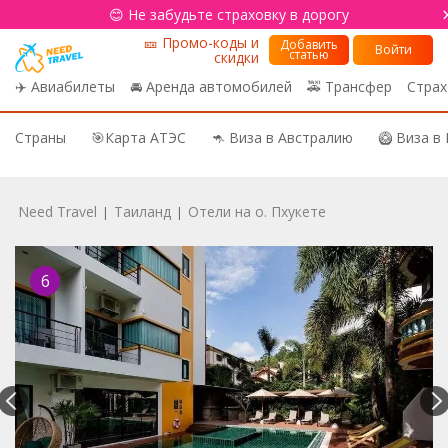
😊 Не забудьте страховку в дорогу
🎫 Промо-коды и
Добавить
Войти
статью
скидки
✈️ Авиабилеты
🚘 Аренда автомобилей
🚕 Трансфер
Страх
Страны
🎯Карта АТЭС
🦘 Виза в Австралию
🥝 Виза в
Need Travel
Таиланд
Отели на о. Пхукете
|
|
6