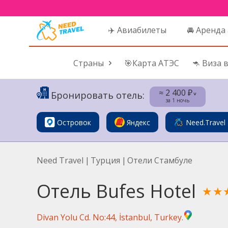
✈️ Авиабилеты
🚘 Аренда
Страны
🎯Карта АТЭС
🦘 Виза 
≈ 2 400 ₽
Бронировать отель:
˅
за 1 ночь
Островок
Яндекс
Need.Travel
Need Travel
|
Турция
|
Отели Стамбуле
Отель Bufes Hotel
★★
Divan Yolu Cd. No:44, İstanbul, Turkey.