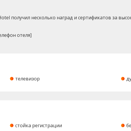
Hotel получил несколько наград и сертификатов за выс
елефон отеля]
телевизор
д
стойка регистрации
б