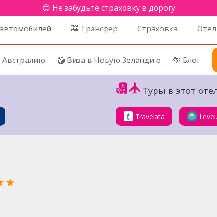
😊 Не забудьте страховку в дорогу
 автомобилей
🚕 Трансфер
Страховка
Отел
в Австралию
🥝 Виза в Новую Зеландию
🌴 Блог
Туры в этот отел
Travelata
Level
★★