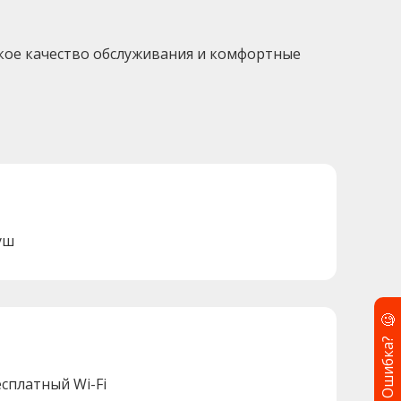
окое качество обслуживания и комфортные
уш
🧐
Ошибка?
есплатный Wi-Fi