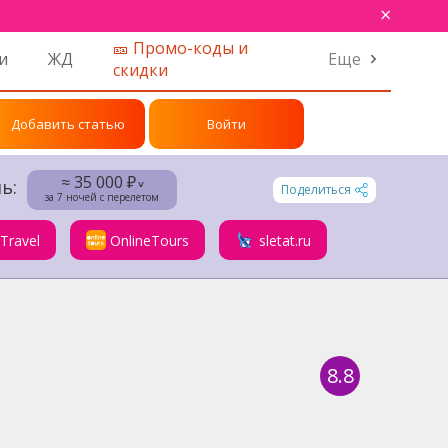
×
🎫 Промо-коды и
и
ЖД
Еще
скидки
Добавить статью
Войти
≈ 35 000 ₽
ь:
˅
Поделиться
за 7 ночей с перелетом
.Travel
OnlineTours
sletat.ru
8.8