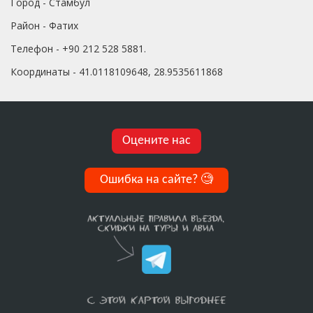
Город - Стамбул
Район - Фатих
Телефон - +90 212 528 5881.
Координаты - 41.0118109648, 28.9535611868
Оцените нас
Ошибка на сайте?
🧐