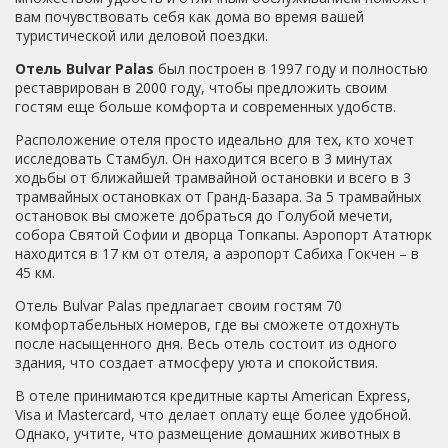
на наземном метро. Отдых в Стамбуле очень
вам почувствовать себя как дома во время вашей
понравился. Не хватило времени всего посмотреть.
туристической или деловой поездки.
Поэтому есть повод вернуться еще раз. И, думаю, с
Отель Bulvar Palas
был построен в 1997 году и полностью
выбором отеля проблем не возникнет – Бульвар Палас.
реставрирован в 2000 году, чтобы предложить своим
Отдельно хочется выразить благодарность персоналу
гостям еще больше комфорта и современных удобств.
отеля за хорошую работу.
Расположение отеля просто идеально для тех, кто хочет
исследовать Стамбул. Он находится всего в 3 минутах
ходьбы от ближайшей трамвайной остановки и всего в 3
трамвайных остановках от Гранд-Базара. За 5 трамвайных
остановок вы сможете добраться до Голубой мечети,
собора Святой Софии и дворца Топкапы. Аэропорт Ататюрк
находится в 17 км от отеля, а аэропорт Сабиха Гокчен – в
45 км.
Отель Bulvar Palas предлагает своим гостям 70
комфортабельных номеров, где вы сможете отдохнуть
после насыщенного дня. Весь отель состоит из одного
здания, что создает атмосферу уюта и спокойствия.
В отеле принимаются кредитные карты American Express,
Visa и Mastercard, что делает оплату еще более удобной.
Однако, учтите, что размещение домашних животных в