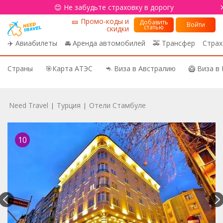
😊 Не забудьте страховку в дорогу
🎫 Промо-коды и
Добавить
Войти
статью
скидки
✈️ Авиабилеты
🚘 Аренда автомобилей
🚕 Трансфер
Страх
Страны
🎯Карта АТЭС
🦘 Виза в Австралию
🥝 Виза в
Need Travel
Турция
Отели Стамбуле
|
|
10