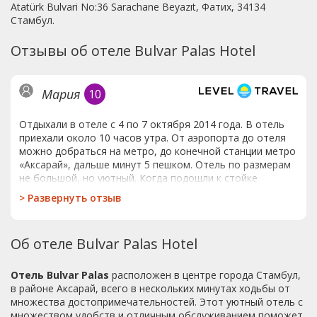
Atatürk Bulvari No:36 Sarachane Beyazıt, Фатих, 34134
Стамбул.
Отзывы об отеле Bulvar Palas Hotel
Мария
10
Отдыхали в отеле с 4 по 7 октября 2014 года. В отель
приехали около 10 часов утра. От аэропорта до отеля
можно добраться на метро, до конечной станции метро
«Аксарай», дальше минут 5 пешком. Отель по размерам
не большой, но уютный. Когда подошли к стойке
ресепшен, оказалось наш номер был уже готов. Номер
>
Развернуть отзыв
очень понравился. Чистый, не маленький, есть все
необходимое. Несмотря на то, что окна выходили на
дорогу, шум не замечался. Вид очень красивый.
Об отеле Bulvar Palas Hotel
Частично на жилые дома, на Мраморное море и мечеть.
Завтраки были разнообразные и вкусные, каждый день
что то новое. За 4 дня пребывания всего не успели
Отель Bulvar Palas
расположен в центре города Стамбул,
попробовать. Персонал отеля доброжелательный.От
в районе Аксарай, всего в нескольких минутах ходьбы от
отеля до главных достопримечательностей в
множества достопримечательностей. Этот уютный отель с
Султанахмете можно добраться пешком, минут 15, либо
множеством удобств и отличным обслуживанием поможет