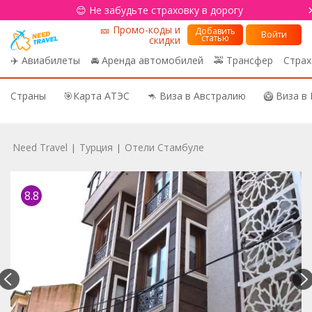
😊 Не забудьте страховку в дорогу
🎫 Промо-коды и
Добавить
Войти
статью
скидки
✈️ Авиабилеты
🚘 Аренда автомобилей
🚕 Трансфер
Страх
Страны
🎯Карта АТЭС
🦘 Виза в Австралию
🥝 Виза в
Need Travel
Турция
Отели Стамбуле
|
|
8.8