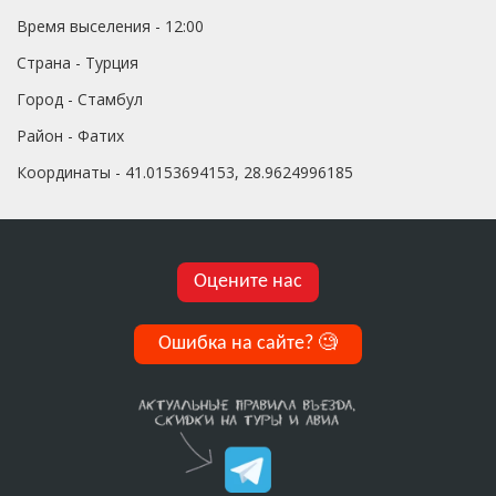
Время выселения - 12:00
Страна - Турция
Город - Стамбул
Район - Фатих
Координаты - 41.0153694153, 28.9624996185
Оцените нас
Ошибка на сайте?
🧐