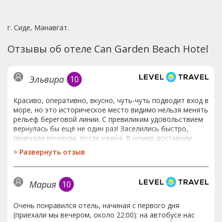
г. Сиде, Манавгат.
Отзывы об отеле Can Garden Beach Hotel
Эльвира
10
Красиво, оперативно, вкусно, чуть-чуть подводит вход в
море, но это историческое место видимо нельзя менять
рельеф береговой линии. С превиликим удовольствием
вернулась бы ещё не один раз! Заселились быстро,
приехали вечером, после ужина. В номер доставили
небольшой перекус, на сон грядущий достаточно, чтоб
>
Развернуть отзыв
червячка заморить. Очень красивая территория, в
историческом месте Старого Сиде. Есть променад вдоль
береговой линии, погулять после ужина, самое то.
Мария
10
Немного неприятный осадок остался, потому что так и
не появился на встрече отельный гид, ходили два дня на
ресепшен в назначенное время. Видимо потому что
Очень понравился отель, начиная с первого дня
заехали в отель через пару дней после открытия границ
(приехали мы вечером, около 22:00): на автобусе нас