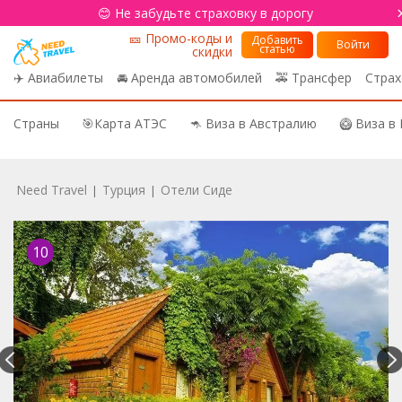
😊 Не забудьте страховку в дорогу
🎫 Промо-коды и
Добавить
Войти
статью
скидки
✈️ Авиабилеты
🚘 Аренда автомобилей
🚕 Трансфер
Страх
Страны
🎯Карта АТЭС
🦘 Виза в Австралию
🥝 Виза в
Need Travel
Турция
Отели Сиде
|
|
10