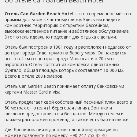
Об отеле Can Garden Beach Hotel
приходили в любое время и всегда были свободные (и
море-песок,но часто входила там,где камни.Русских
на пляже и у бассейна).номер - свежий ремонт, уборка и
модно сказать,что нет,было примерно 10-15 человек.В
Отель Can Garden Beach Hotel
– это современное место с
смена полотенец каждый день.отдыхающие - около 90%
основном немцы, поляки,турки,были французы и
прямым доступом к частному пляжу. Здесь вы найдете
- немцы. русских почти не было.по всей территории
шведы.Блюда написаны на немецком, английском и
комфортную территорию с открытым бассейном,
отеля гуляют котики, их кормят и любят, но они
русском,что очень важно.На ресепшене тоже есть
высококачественное питание и заботливое обслуживание.
достаточно шуганные.анимация слабоватая
русскоговорящая девушка.Отношение ко всем туристам
Этот отель идеально подходит для отдыха с детьми.
одинаково доброжелательное,как со стороны
персонала,так и со стороны туристов.Еше один большой
Отель был построен в 1981 году и расположен недалеко от
плюс отеля:он расположен в старом городе рядом с
центра города Сиде, прямо на берегу моря. Он находится
храмом Апполона,античным амфитеатром и другими
всего в 4 км от центра города Манавгат и в 70 км от
историческими ценностями.Выходишь из отеля и
аэропорта. Отель состоит из комплекса одноэтажных
попадаешь в древний мир!!!Я только вернулась из
бунгало, общая площадь которых составляет 10 000 м2.
замечательного отеля Can Garden beach и думаю эта
Всего в отеле 208 номеров.
любовь надолго!!!Рекомендую этот камерный и очень
Отель Can Garden Beach принимает оплату банковскими
уютный отель!
картами Master Card и Visa.
Отель предлагает свой собственный песчаный пляж всего в
50 метрах от отеля (1 береговая линия). Зонтики и
шезлонги предоставляются бесплатно. Между отелем и
пляжем расположен променад, а также есть бар на пляже.
Для бронирования и дополнительной информации вы
можете позвонить по номеру: +90 242 753 32 40.