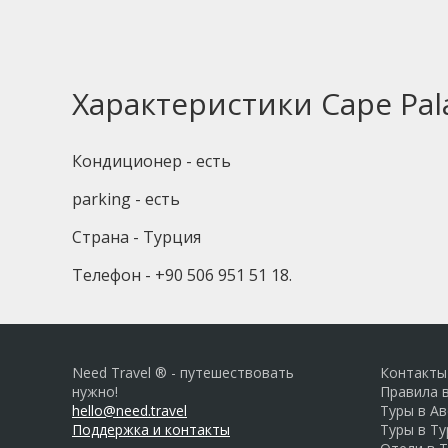
Характеристики Cape Pal
Кондиционер - есть
parking - есть
Страна - Турция
Телефон - +90 506 951 51 18.
Need Travel ® - путешествовать
Контакты
нужно!
Правила 
hello@need.travel
Туры в А
Поддержка и контакты
Туры в Т