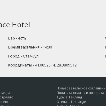
ace Hotel
Бар - есть
Время заселения - 14:00
Город - Стамбул
Координаты - 41.0052514, 28.9809512
Пользовательское соглашени
въезда
Политика оплаты и возврата
встралию
Туры в Таиланд
урцию
Отели в Таиланде