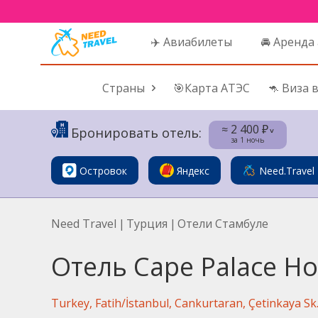
✈️ Авиабилеты
🚘 Аренда
Страны
🎯Карта АТЭС
🦘 Виза 
≈ 2 400 ₽
Бронировать отель:
˅
за 1 ночь
Островок
Яндекс
Need.Travel
Need Travel
|
Турция
|
Отели Стамбуле
Отель Cape Palace Ho
Turkey, Fatih/İstanbul, Cankurtaran, Çetinkaya Sk.