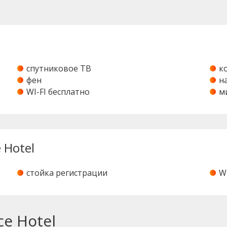
спутниковое ТВ
к
фен
н
WI-FI бесплатно
м
 Hotel
стойка регистрации
W
e Hotel