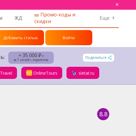
×
🎫 Промо-коды и
и
ЖД
Еще
скидки
Добавить статью
Войти
≈ 35 000 ₽
ь:
˅
Поделиться
за 7 ночей с перелетом
.Travel
OnlineTours
sletat.ru
8.8