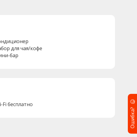
ондиционер
абор для чая/кофе
ини-бар
🧐
i-Fi бесплатно
Ошибка?