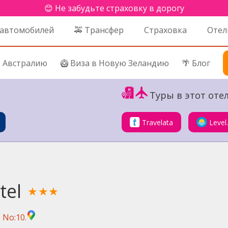
😊 Не забудьте страховку в дорогу
 автомобилей
🚕 Трансфер
Страховка
Отел
в Австралию
🥝 Виза в Новую Зеландию
🌴 Блог
Туры в этот отел
Travelata
Level
tel
★★★
 No:10.