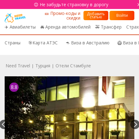
😊 Не забудьте страховку в дорогу
🎫 Промо-коды и
Добавить
Войти
статью
скидки
✈️ Авиабилеты
🚘 Аренда автомобилей
🚕 Трансфер
Страх
Страны
🎯Карта АТЭС
🦘 Виза в Австралию
🥝 Виза в
Need Travel
Турция
Отели Стамбуле
|
|
8.8