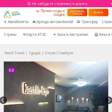
😊 Не забудьте страховку в дорогу
🎫 Промо-коды и
Добавить
Войти
статью
скидки
✈️ Авиабилеты
🚘 Аренда автомобилей
🚕 Трансфер
Страх
Страны
🎯Карта АТЭС
🦘 Виза в Австралию
🥝 Виза в
Need Travel
Турция
Отели Стамбуле
|
|
8.8