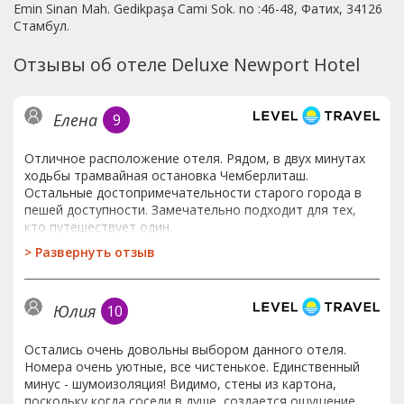
Emin Sinan Mah. Gedikpaşa Cami Sok. no :46-48, Фатих, 34126
Стамбул.
Отзывы об отеле Deluxe Newport Hotel
Елена
9
Отличное расположение отеля. Рядом, в двух минутах
ходьбы трамвайная остановка Чемберлиташ.
Остальные достопримечательности старого города в
пешей доступности. Замечательно подходит для тех,
кто путешествует один.
>
Развернуть отзыв
Юлия
10
Остались очень довольны выбором данного отеля.
Номера очень уютные, все чистенькое. Единственный
минус - шумоизоляция! Видимо, стены из картона,
поскольку,когда соседи в душе, создается ощущение,