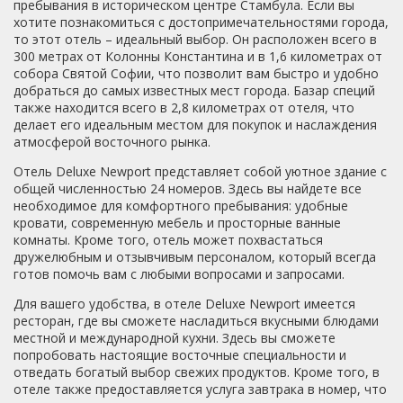
пребывания в историческом центре Стамбула. Если вы
помощь. Отелем остались довольны, рекомендуем его
хотите познакомиться с достопримечательностями города,
для проживания!
то этот отель – идеальный выбор. Он расположен всего в
300 метрах от Колонны Константина и в 1,6 километрах от
собора Святой Софии, что позволит вам быстро и удобно
добраться до самых известных мест города. Базар специй
также находится всего в 2,8 километрах от отеля, что
делает его идеальным местом для покупок и наслаждения
атмосферой восточного рынка.
Отель Deluxe Newport представляет собой уютное здание с
общей численностью 24 номеров. Здесь вы найдете все
необходимое для комфортного пребывания: удобные
кровати, современную мебель и просторные ванные
комнаты. Кроме того, отель может похвастаться
дружелюбным и отзывчивым персоналом, который всегда
готов помочь вам с любыми вопросами и запросами.
Для вашего удобства, в отеле Deluxe Newport имеется
ресторан, где вы сможете насладиться вкусными блюдами
местной и международной кухни. Здесь вы сможете
попробовать настоящие восточные специальности и
отведать богатый выбор свежих продуктов. Кроме того, в
отеле также предоставляется услуга завтрака в номер, что