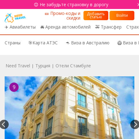
😊 Не забудьте страховку в дорогу
🎫 Промо-коды и
Добавить
Войти
статью
скидки
✈️ Авиабилеты
🚘 Аренда автомобилей
🚕 Трансфер
Страх
Страны
🎯Карта АТЭС
🦘 Виза в Австралию
🥝 Виза в
Need Travel
Турция
Отели Стамбуле
|
|
9