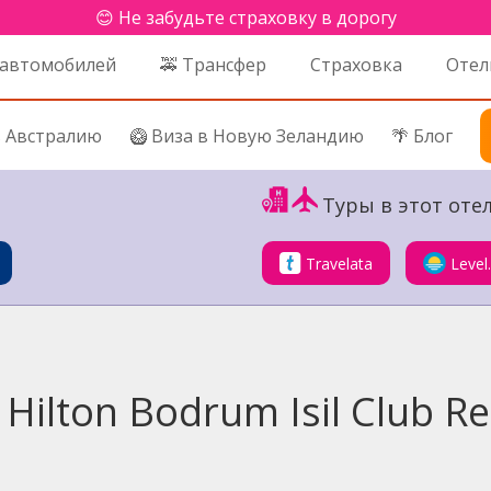
😊 Не забудьте страховку в дорогу
 автомобилей
🚕 Трансфер
Страховка
Отел
в Австралию
🥝 Виза в Новую Зеландию
🌴 Блог
Туры в этот отел
Travelata
Level
Hilton Bodrum Isil Club Re