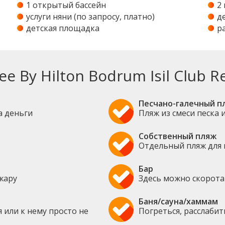
1 открытый бассейн
2
услуги няни (по запросу, платно)
д
детская площадка
р
 By Hilton Bodrum Isil Club R
Песчано-галечный п
за деньги
Пляж из смеси песка 
Собственный пляж
Отдельный пляж для 
Бар
жару
Здесь можно скорота
Баня/сауна/хаммам
 или к нему просто не
Погреться, расслаби