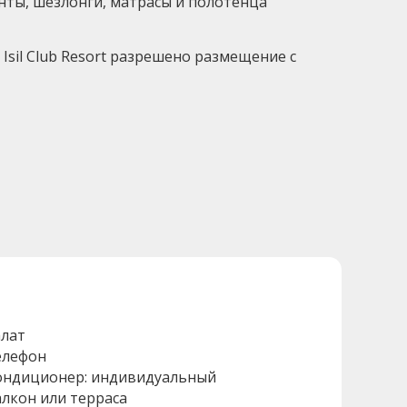
нты, шезлонги, матрасы и полотенца
sil Club Resort разрешено размещение с
алат
елефон
ондиционер: индивидуальный
алкон или терраса