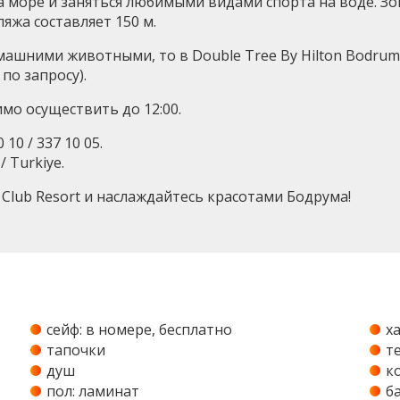
 море и заняться любимыми видами спорта на воде. Зо
яжа составляет 150 м.
ашними животными, то в Double Tree By Hilton Bodrum I
о запросу).
имо осуществить до 12:00.
10 / 337 10 05.
 Turkiye.
l Club Resort и наслаждайтесь красотами Бодрума!
сейф: в номере, бесплатно
х
тапочки
т
душ
к
пол: ламинат
б