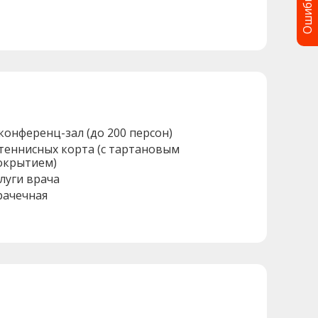
Ошибка?
 конференц-зал (до 200 персон)
 теннисных корта (с тартановым
окрытием)
слуги врача
рачечная