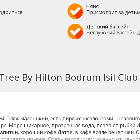
Няня
бодриться
Присмотрит за детьм
Детский бассейн
Неглубокий бассейн 
ree By Hilton Bodrum Isil Club
й. Пляж маленький, есть пирсы с шезлонгами. Шезлонго
ре. Море шикарное, прозрачная вода, плавают рыбки.Из
апитки, хороший кофе Латте, в кафе возле рецепшен. О
старается помочь. Отель находится удаленно от центра