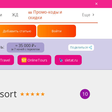
×
🎫 Промо-коды и
и
ЖД
Еще
скидки
Добавить статью
Войти
≈ 35 000 ₽
ь:
˅
Поделиться
за 7 ночей с перелетом
.Travel
OnlineTours
sletat.ru
sort
★★★★★
10