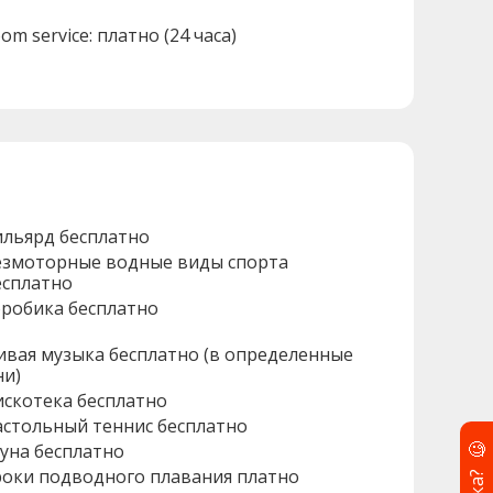
om service: платно (24 часа)
ильярд бесплатно
езмоторные водные виды спорта
есплатно
эробика бесплатно
ивая музыка бесплатно (в определенные
ни)
искотека бесплатно
астольный теннис бесплатно
🧐
ауна бесплатно
роки подводного плавания платно