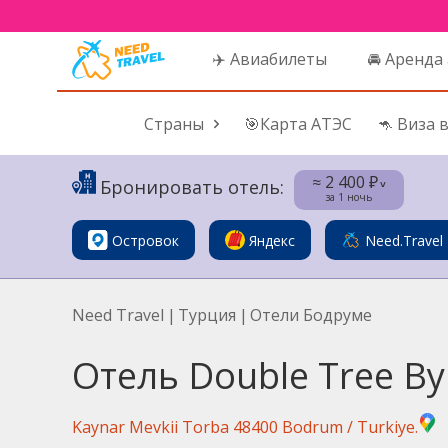
✈️ Авиабилеты
🚘 Аренда
Страны
🎯Карта АТЭС
🦘 Виза 
≈ 2 400 ₽
Бронировать отель:
˅
за 1 ночь
Островок
Яндекс
Need.Travel
Need Travel
|
Турция
|
Отели Бодруме
Отель Double Tree By 
Kaynar Mevkii Torba 48400 Bodrum / Turkiye.