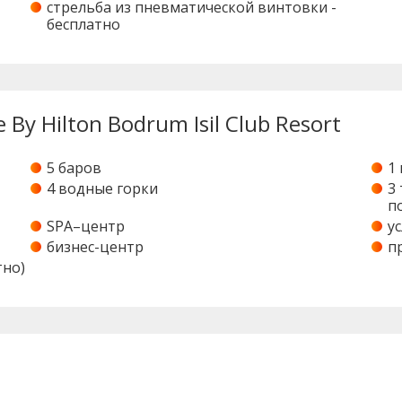
стрельба из пневматической винтовки -
бесплатно
By Hilton Bodrum Isil Club Resort
5 баров
1
4 водные горки
3
п
SPA–центр
у
бизнес-центр
п
тно)