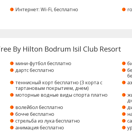
Интернет: Wi-Fi, бесплатно
ro
ee By Hilton Bodrum Isil Club Resort
мини-футбол бесплатно
б
дартс бесплатно
б
б
теннисный корт бесплатно (3 корта с
а
тартановым покрытием, днем)
моторные водные виды спорта платно
ж
д
волейбол бесплатно
д
бочче бесплатно
н
стрельба из лука бесплатно
с
анимация бесплатно
у