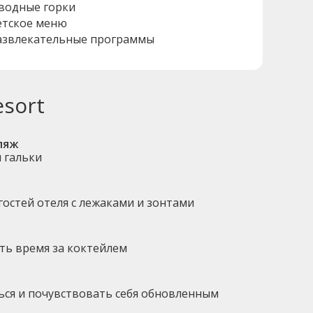
 водные горки
етское меню
азвлекательные программы
esort
ляж
и гальки
гостей отеля с лежаками и зонтами
ть время за коктейлем
ться и почувствовать себя обновленным