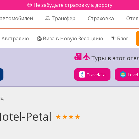
😊 Не забудьте страховку в дорогу
 автомобилей
🚕 Трансфер
Страховка
Отел
в Австралию
🥝 Виза в Новую Зеландию
🌴 Блог
Туры в этот отел
Travelata
Level
яд
otel-Petal
★★★★