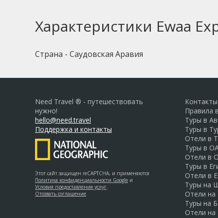
Характеристики Ewaa Expr
Страна - Саудовская Аравия
Need Travel ® - путешествовать
Контакты
нужно!
Правила 
hello@need.travel
Туры в А
Поддержка и контакты
Туры в Т
Отели в 
Туры в О
Отели в 
Туры в Ег
Этот сайт защищен reCAPTCHA, и применяются
Отели в Е
Политика конфиденциальности Google
и
Туры на 
Условия предоставления услуг
.
Отели на
Отозвать соглашение
Туры на Б
Отели на