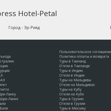
ess Hotel-Petal
Город - Эр-Рияд
Пользовательское соглашени
въезда
Политика оплаты и возврата
встралию
Туры в Таиланд
урцию
Отели в Таиланде
Турции
Туры в Индию
АЭ
Отели в Индии
ОАЭ
Туры на Мальдивы
ипет
Отели на Мальдивах
гипте
Туры на Кубу
Шри-Ланку
Отели на Кубе
 Шри-Ланке
Туры в Грузию
али
Отели в Грузии
 Бали
Туры в Мексику