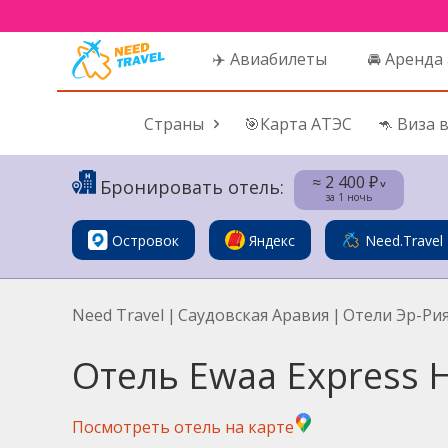
✈️ Авиабилеты
🚘 Аренда
Страны
🎯Карта АТЭС
🦘 Виза 
≈ 2 400 ₽
Бронировать отель:
˅
за 1 ночь
Островок
Яндекс
Need.Travel
Need Travel
|
Саудовская Аравия
|
Отели Эр-Ри
Отель Ewaa Express H
Посмотреть отель на карте