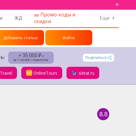
×
🎫 Промо-коды и
и
ЖД
Еще
скидки
Добавить статью
Войти
≈ 35 000 ₽
ь:
˅
Поделиться
за 7 ночей с перелетом
.Travel
OnlineTours
sletat.ru
8.8