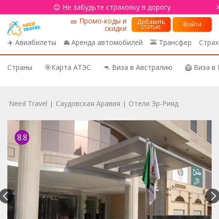
😊 Не забудьте страховку в дорогу
🎫 Промо-коды и
Добавить
Войти
статью
скидки
✈️ Авиабилеты
🚘 Аренда автомобилей
🚕 Трансфер
Страх
Страны
🎯Карта АТЭС
🦘 Виза в Австралию
🥝 Виза в
Need Travel
Саудовская Аравия
Отели Эр-Рияд
|
|
8.8