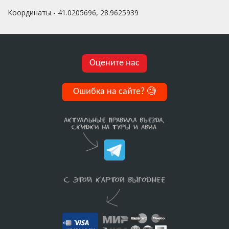
Координаты - 41.0205696, 28.9625939
Оцените нас
Ошибка на сайте?
🧐