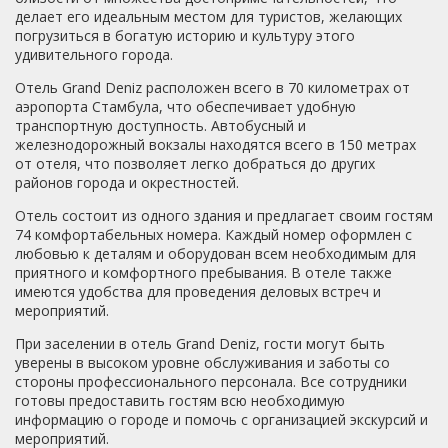
какие грязные) , шумоизоляция норм. Кровати новые,
делает его идеальным местом для туристов, желающих
подушки, матрасы, белье вполне приличные. Но размер
погрузиться в богатую историю и культуру этого
пододеяльника значительно меньше размера одеяла, в
удивительного города.
итоге одеваешься большим "комочком". Есть маленький
Отель Grand Deniz расположен всего в 70 километрах от
плоский ТВ, только с турецкими каналами. Есть
аэропорта Стамбула, что обеспечивает удобную
полуразвалившийся холодильник и новый шкаф для
транспортную доступность. Автобусный и
одежды. Без вешалок. Пошли на рынок, купили вешалки,
железнодорожный вокзалы находятся всего в 150 метрах
повесили куртки, ан нет!!! Шкаф такой маленькой
от отеля, что позволяет легко добраться до других
глубины, что не закрываются дверцы, если там висит
районов города и окрестностей.
одежда!!! В ванной комнате новый унитаз, умывальник,
шкафчик с зеркалом, фен. Подняла крышку унитаза, а
Отель состоит из одного здания и предлагает своим гостям
там . Месяца полтора никто не мыл... Дали 3 кусочка
74 комфортабельных номера. Каждый номер оформлен с
мыла и маленький один флакончик шампуня. Полотенца-
любовью к деталям и оборудован всем необходимым для
это тряпки. Серые, застиранные... Фууу... Кабина душевой
приятного и комфортного пребывания. В отеле также
настолько маленькая и такой несуразной формы
имеются удобства для проведения деловых встреч и
(видимо не стали заморачиваться и зашивать
мероприятий.
вентиляционную шахту, получили пятиугольное
малюсенькое пространство) , что принятие душа не
При заселении в отель Grand Deniz, гости могут быть
стало приятным завершением дня. На стенах душевой
уверены в высоком уровне обслуживания и заботы со
следы высмаркивающихся предыдущих гостей. Жесть...
стороны профессионального персонала. Все сотрудники
Если Вы подумаете, что к маленькой душевой кабине
готовы предоставить гостям всю необходимую
Вам не привыкать-не обольщайтесь. В такой Вы ещё
информацию о городе и помочь с организацией экскурсий и
душ не принимали. Кафель, двери вроде тоже новые, но
мероприятий.