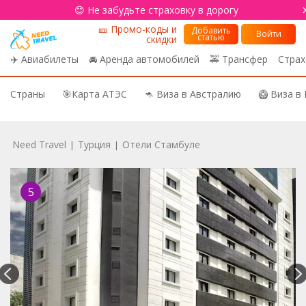
😊 Не забудьте страховку в дорогу
🎫 Промо-коды и
Добавить
Войти
статью
скидки
✈️ Авиабилеты
🚘 Аренда автомобилей
🚕 Трансфер
Страх
Страны
🎯Карта АТЭС
🦘 Виза в Австралию
🥝 Виза в
Need Travel
Турция
Отели Стамбуле
|
|
5