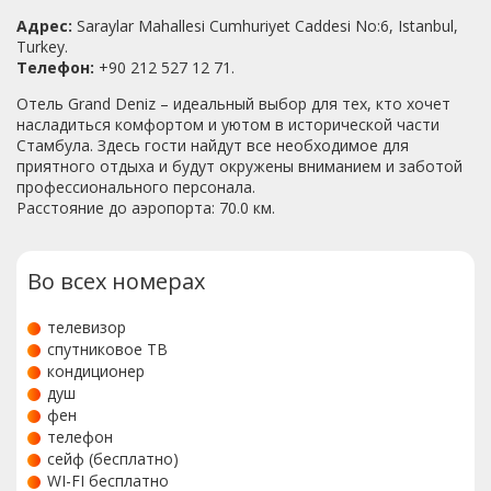
так это все сделано... Откуда у мастеров руки выросли.
Вроде и можно на косяки глаза закрыть, но запах
Адрес:
Saraylar Mahallesi Cumhuriyet Caddesi No:6, Istanbul,
кошачей мочи , грязный номер при заселении (после
Turkey.
предыдущих гостей меняется лишь постельное белье и
Телефон:
+90 212 527 12 71.
выносится мусор) способны испортить Ваш настрой на
Отель Grand Deniz – идеальный выбор для тех, кто хочет
приятное времяпрепровождение. Завтраки :маслины,
насладиться комфортом и уютом в исторической части
оливки, мягкий сыр, сосиски, яйца варёные, помидоры,
Стамбула. Здесь гости найдут все необходимое для
огурцы, багет в нарезке, чай, маргарин, джем в
приятного отдыха и будут окружены вниманием и заботой
упаковочке. Вполне себе. На ресепшене приветливый
профессионального персонала.
молодой человек, язык общения-английский. В день
Расстояние до аэропорта: 70.0 км.
выезда благодарные несменные постояльцы "отеля"
принесли на порог задушенную крысу. Милота друзей
наших четвероногих зашкаливает... Они благодарнее,
нежели люди. Наш позитивный настрой сгладил
Во всех номерах
бытовые неудобства, которых нет в нашей
повседневной жизни. И каждый такой выход из зоны
телевизор
комфорта мы принимаем с улыбкой и позитивом. Но
спутниковое ТВ
многим такой отдых будет максимально не
кондиционер
комфортным. Стамбул прекрасный город, и за 5 дней
душ
невозможно им насладиться, но отель теперь выберу
фен
другой
телефон
сейф (бесплатно)
WI-FI бесплатно