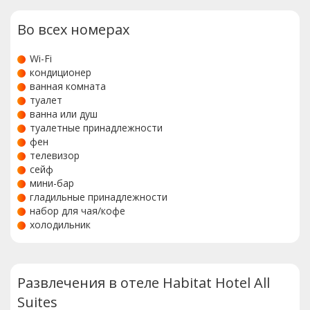
Во всех номерах
Wi-Fi
кондиционер
ванная комната
туалет
ванна или душ
туалетные принадлежности
фен
телевизор
сейф
мини-бар
гладильные принадлежности
набор для чая/кофе
холодильник
Развлечения в отеле Habitat Hotel All
Suites