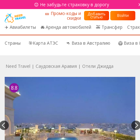
😊 Не забудьте страховку в дорогу
🎫 Промо-коды и
Добавить
Войти
статью
скидки
✈️ Авиабилеты
🚘 Аренда автомобилей
🚕 Трансфер
Страх
Страны
🎯Карта АТЭС
🦘 Виза в Австралию
🥝 Виза в
Need Travel
Саудовская Аравия
Отели Джидда
|
|
8.8