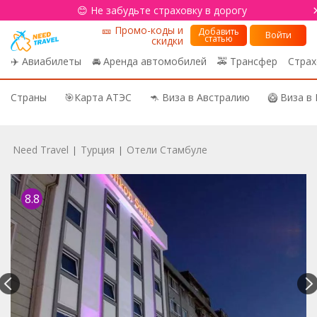
😊 Не забудьте страховку в дорогу
🎫 Промо-коды и
Добавить
Войти
статью
скидки
✈️ Авиабилеты
🚘 Аренда автомобилей
🚕 Трансфер
Страх
Страны
🎯Карта АТЭС
🦘 Виза в Австралию
🥝 Виза в
Need Travel
Турция
Отели Стамбуле
|
|
8.8