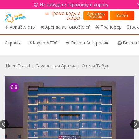
😊 Не забудьте страховку в дорогу
🎫 Промо-коды и
Добавить
Войти
статью
скидки
✈️ Авиабилеты
🚘 Аренда автомобилей
🚕 Трансфер
Страх
Страны
🎯Карта АТЭС
🦘 Виза в Австралию
🥝 Виза в
Need Travel
Саудовская Аравия
Отели Табук
|
|
8.8