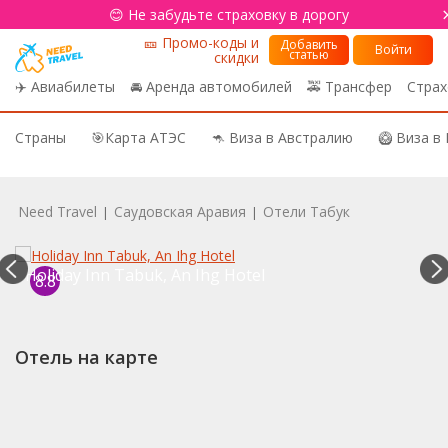
😊 Не забудьте страховку в дорогу
🎫 Промо-коды и
Добавить
Войти
статью
скидки
✈️ Авиабилеты
🚘 Аренда автомобилей
🚕 Трансфер
Страх
Страны
🎯Карта АТЭС
🦘 Виза в Австралию
🥝 Виза в
Need Travel
Саудовская Аравия
Отели Табук
|
|
Holiday Inn Tabuk, An Ihg Hotel
8.8
Отель на карте